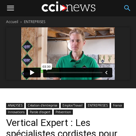
Accueil
ENTREPRISES
ANALYSES
Création d'entreprise
Emploi/Travail
ENTREPRISES
France
Innovations
Parole d'expert
Prévention
Vertical Expert : Les
spécialistes cordistes pour