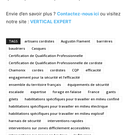
Envie d’en savoir plus ?
Contactez-nous ici
ou visitez
notre site :
VERTICAL EXPERT
TAGS
artisans cordistes
Augustin Flament
barrières
baudriers
Casques
Certification de Qualification Professionnelle
Certification de Qualification Professionnelle de cordiste
Chamonix
cordes
cordistes
CQP
efficacité
engagement pour la sécurité et l’efficacité
ensemble du territoire français
équipements de sécurité
escalade
expertise
forage en falaise
France
gants
gilets
habilitations spécifiques pour travailler en milieu confiné
habilitations spécifiques pour travailler en milieu électrique
habilitations spécifiques pour travailler en milieu explosif
harnais de sécurité
interventions rapides
interventions sur zones difficilement accessibles