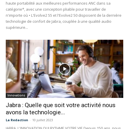
haute portabilité aux meilleures performances ANC dans sa
catégorie*, avec une conception pliable pour travailler de
n'importe où • L'Evolve2 55 et l'Evolve2 50 disposent de la dernière
technologie de confort de Jabra, couplée à une qualité audio
supérieure...
Innovations
Jabra : Quelle que soit votre activité nous
avons la technologie...
La Redaction
-
10 juillet 2023
JABRA, L'INNOVATION QUI RYTHME VOTRE VIE Depuis 150 ans, nous