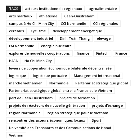
TAGS
acteurs institutionnels régionaux
agroalimentaire
arts martiaux
athlétisme
Caen-Ouistreham
campus à Ho Chi Minh City
CCI Normandie
CCI régionales
céréales
Cyclisme
développement énergétique
développement industriel
Dinh Toàn Thang
élevage
EM Normandie
énergie nucléaire
explorer de nouvelles coopérations
finance
Fintech
France
HAFA
Ho Chi Minh City
leviers de coopération économique bilatérale décentralisée
logistique
logistique portuaire
Management international
marché vietnamien
Normandie
Partenariat stratégique global
Partenariat stratégique global entre la France et le Vietnam
port de Caen-Ouistreham
projets de formation
projets de réacteurs de nouvelle génération
projets d’échange
région Normandie
région stratégique pour le Vietnam
rencontrer des acteurs économiques locaux
Sport
Université des Transports et des Communications de Hanoi
Vietnam