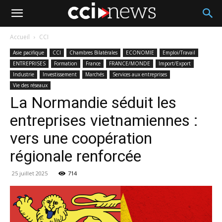
Accueil
CCI
Asie pacifique
CCI
Chambres Bilatérales
ECONOMIE
Emploi/Travail
ENTREPRISES
Formation
France
FRANCE/MONDE
Import/Export
Industrie
Investissement
Marchés
Services aux entreprises
Vie des réseaux
La Normandie séduit les
entreprises vietnamiennes :
vers une coopération
régionale renforcée
25 juillet 2025
714