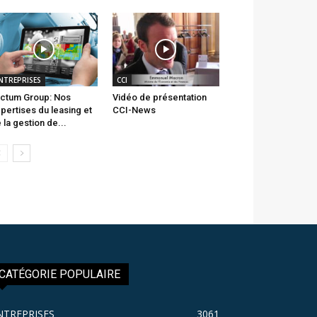
NTREPRISES
CCI
ctum Group: Nos
Vidéo de présentation
pertises du leasing et
CCI-News
 la gestion de...
CATÉGORIE POPULAIRE
NTREPRISES
3061