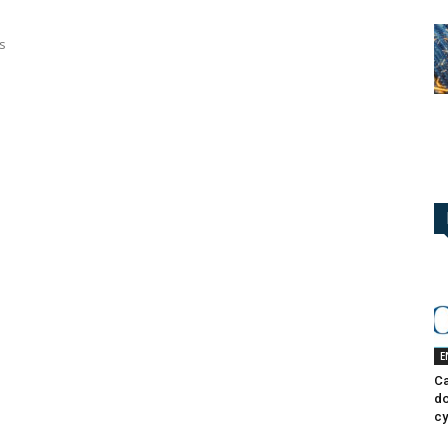
s
E
Ca
do
cy