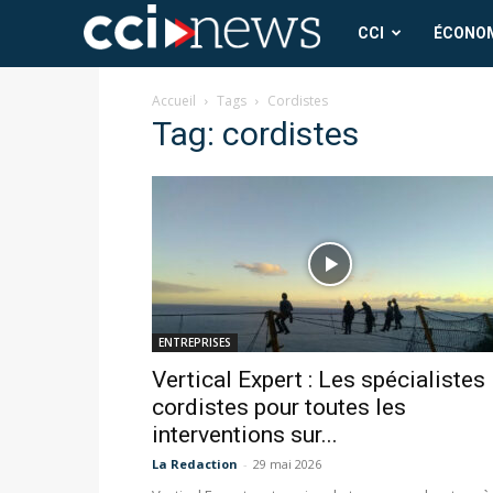
CCI
CCI
ÉCONO
News
Accueil
Tags
Cordistes
Tag: cordistes
ENTREPRISES
Vertical Expert : Les spécialistes
cordistes pour toutes les
interventions sur...
La Redaction
-
29 mai 2026