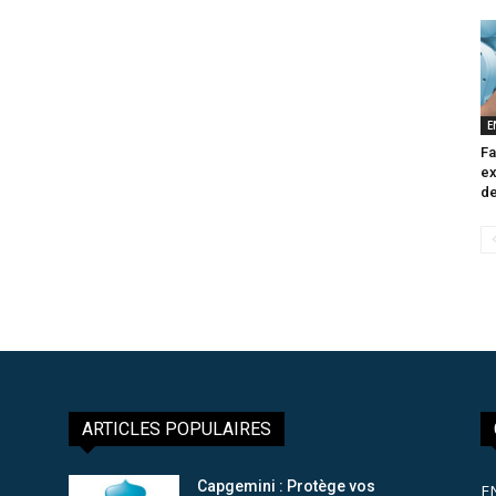
E
Fa
ex
de
ARTICLES POPULAIRES
Capgemini : Protège vos
E