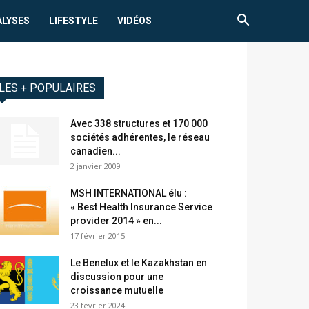
ALYSES
LIFESTYLE
VIDÉOS
LES + POPULAIRES
Avec 338 structures et 170 000
sociétés adhérentes, le réseau
canadien...
2 janvier 2009
MSH INTERNATIONAL élu :
« Best Health Insurance Service
provider 2014 » en...
17 février 2015
Le Benelux et le Kazakhstan en
discussion pour une
croissance mutuelle
23 février 2024