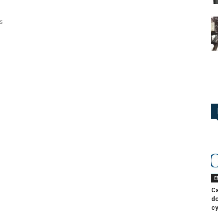
s
E
Ca
do
cy