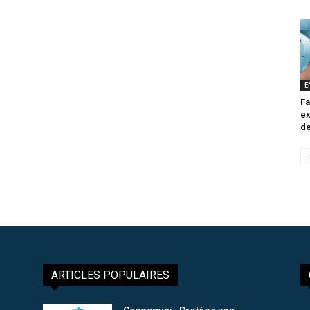
E
Fa
ex
de
ARTICLES POPULAIRES