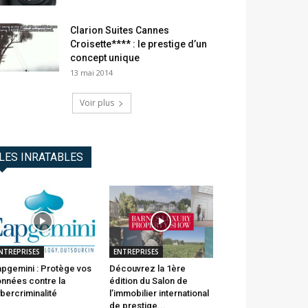
Clarion Suites Cannes
Croisette**** : le prestige d’un
concept unique
13 mai 2014
Voir plus
LES INRATABLES
NTREPRISES
ENTREPRISES
pgemini : Protège vos
Découvrez la 1ère
nnées contre la
édition du Salon de
bercriminalité
l’immobilier international
de prestige...