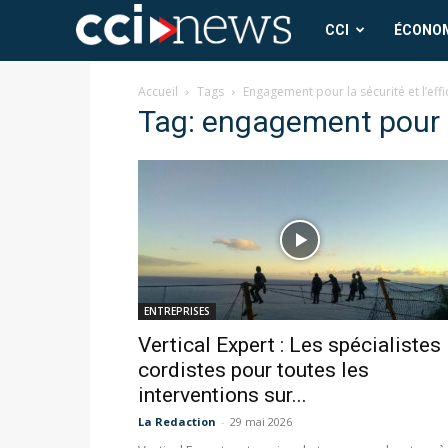
CCI
CCI
ÉCONO
News
Accueil
Tags
Engagement pour la sécurité et l’effi
Tag: engagement pour la
ENTREPRISES
Vertical Expert : Les spécialistes
cordistes pour toutes les
interventions sur...
La Redaction
-
29 mai 2026