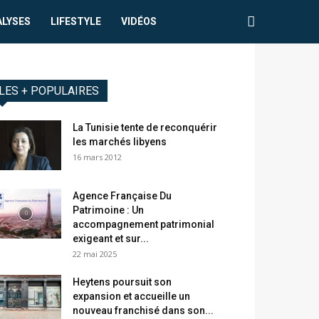
ALYSES
LIFESTYLE
VIDÉOS
LES + POPULAIRES
La Tunisie tente de reconquérir
les marchés libyens
16 mars 2012
Agence Française Du
Patrimoine : Un
accompagnement patrimonial
exigeant et sur...
22 mai 2025
Heytens poursuit son
expansion et accueille un
nouveau franchisé dans son...