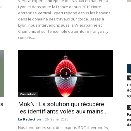
Vertical Expert, entreprise de travaux en hauteur à
se
Lyon et dans toute la France depuis 2019 Notre
entreprise Vertical Expert répond à tous les besoins
dans le domaine des travaux sur corde. Basés à
Lyon, nous intervenons aussi à Villeurbanne et
Chamonix et sur l’ensemble du territoire français, y
compris...
E
Ca
do
Prévention
cy
 à
MokN : La solution qui récupère
E
les identifiants volés aux mains...
Fa
La Redaction
-
26 février 2026
ex
de
Nos fondateurs sont des experts SOC chevronnés,