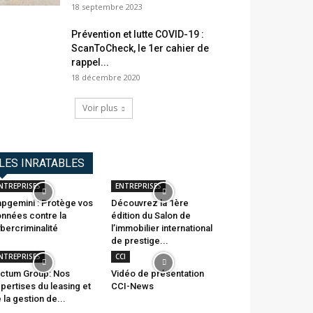
18 septembre 2023
Prévention et lutte COVID-19 :
ScanToCheck, le 1er cahier de
rappel...
18 décembre 2020
Voir plus
LES INRATABLES
NTREPRISES
ENTREPRISES
pgemini : Protège vos
Découvrez la 1ère
nnées contre la
édition du Salon de
bercriminalité
l’immobilier international
de prestige...
NTREPRISES
CCI
ctum Group: Nos
Vidéo de présentation
pertises du leasing et
CCI-News
 la gestion de...