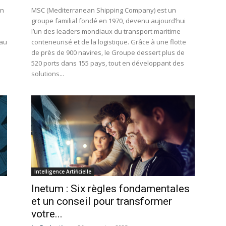
un
MSC (Mediterranean Shipping Company) est un
groupe familial fondé en 1970, devenu aujourd’hui
à
l’un des leaders mondiaux du transport maritime
 au
conteneurisé et de la logistique. Grâce à une flotte
de près de 900 navires, le Groupe dessert plus de
520 ports dans 155 pays, tout en développant des
solutions...
Intelligence Artificielle
Inetum : Six règles fondamentales
et un conseil pour transformer
votre...