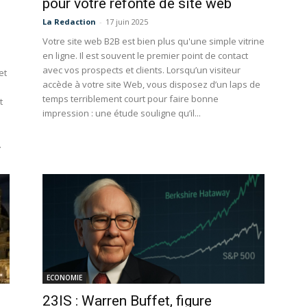
pour votre refonte de site web
La Redaction
-
17 juin 2025
Votre site web B2B est bien plus qu'une simple vitrine
en ligne. Il est souvent le premier point de contact
avec vos prospects et clients. Lorsqu’un visiteur
et
accède à votre site Web, vous disposez d’un laps de
temps terriblement court pour faire bonne
t
impression : une étude souligne qu’il...
.
ECONOMIE
23IS : Warren Buffet, figure