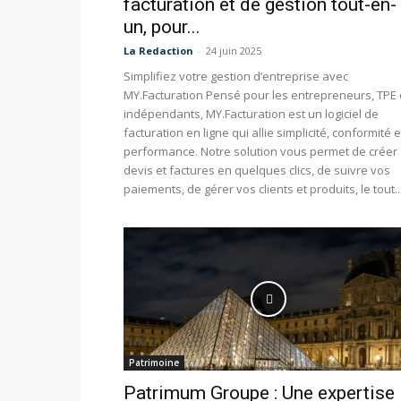
facturation et de gestion tout-en-
un, pour...
La Redaction
-
24 juin 2025
Simplifiez votre gestion d’entreprise avec
MY.Facturation Pensé pour les entrepreneurs, TPE 
indépendants, MY.Facturation est un logiciel de
facturation en ligne qui allie simplicité, conformité e
performance. Notre solution vous permet de créer
devis et factures en quelques clics, de suivre vos
paiements, de gérer vos clients et produits, le tout..
Patrimoine
Patrimum Groupe : Une expertise