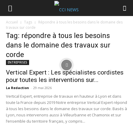
Accueil
Tags
Répondre à tous les besoins dans le domaine des
travaux sur corde
Tag: répondre à tous les besoins
dans le domaine des travaux sur
corde
ENTREPRISES
Vertical Expert : Les spécialistes cordistes
pour toutes les interventions sur...
La Redaction
-
29 mai 2026
Vertical Expert, entreprise de travaux en hauteur à Lyon et dans
toute la France depuis 2019 Notre entreprise Vertical Expert répond
à tous les besoins dans le domaine des travaux sur corde. Basés à
Lyon, nous intervenons aussi à Villeurbanne et Chamonix et sur
l’ensemble du territoire français, y compris...