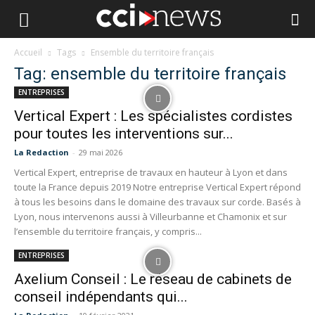
Accueil
Tags
Ensemble du territoire français
Tag: ensemble du territoire français
ENTREPRISES
Vertical Expert : Les spécialistes cordistes
pour toutes les interventions sur...
La Redaction
-
29 mai 2026
Vertical Expert, entreprise de travaux en hauteur à Lyon et dans
toute la France depuis 2019 Notre entreprise Vertical Expert répond
à tous les besoins dans le domaine des travaux sur corde. Basés à
Lyon, nous intervenons aussi à Villeurbanne et Chamonix et sur
l’ensemble du territoire français, y compris...
ENTREPRISES
Axelium Conseil : Le réseau de cabinets de
conseil indépendants qui...