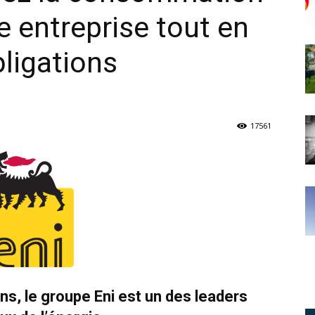
e entreprise tout en
bligations
17561
ns, le groupe Eni est un des leaders