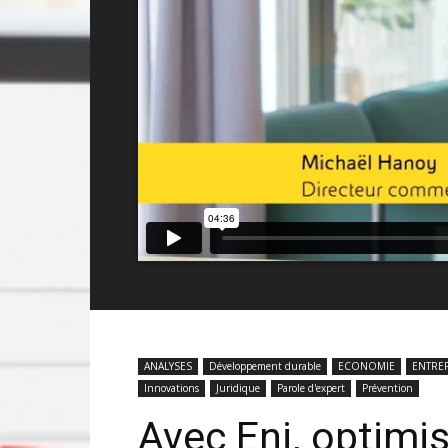
ANALYSES
Développement durable
ECONOMIE
ENTREP
Innovations
Juridique
Parole d'expert
Prévention
Avec Eni, optim