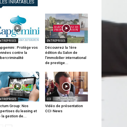
LES INRATABLES
NTREPRISES
ENTREPRISES
pgemini : Protège vos
Découvrez la 1ère
nnées contre la
édition du Salon de
bercriminalité
l’immobilier international
de prestige...
NTREPRISES
CCI
ctum Group: Nos
Vidéo de présentation
pertises du leasing et
CCI-News
 la gestion de...