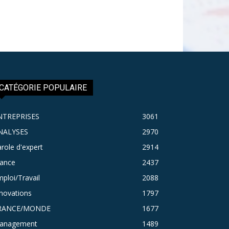
CATÉGORIE POPULAIRE
NTREPRISES
3061
NALYSES
2970
role d'expert
2914
rance
2437
ploi/Travail
2088
novations
1797
RANCE/MONDE
1677
anagement
1489