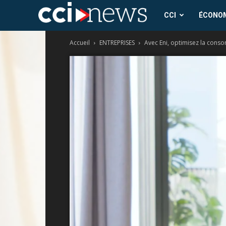
CCI
CCI
ÉCONO
Accueil
ENTREPRISES
Avec Eni, optimisez la conso
News