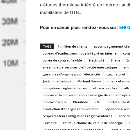
d’études thermique intégré en interne : audi
installation de GTB…
Pour en savoir plus, rendez-vous sur :
ENI 
TAGS
1 million de clients
accompagnement clie
bureau d’études thermique intégré en interne
con
durée de contrat flexible
électricité
Enera
En
ensemble de services d’efficacité énergétique
entr
garanties d’origine pour l’électricité
gaz naturel
Joséphine Ledoux
Michaël Hanoy
mieux et moi
obligations réglementaires
offre à prix fixe
off
optimiser la consommation d’énergie de son entrepri
photovoltaïque
Plenitude
PME
portefeuille d
production d’énergie renouvelable
répondre aux b
respecter leurs obligations réglementaires
service
Tertiaire
toute la chaîne de valeur de l’énergie
un des leaders mondiaux de l’énergie
vente aux en