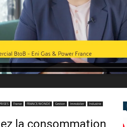
RISES
France
FRANCE/MONDE
Gestion
Immobilier
Industrie
isez la consommation