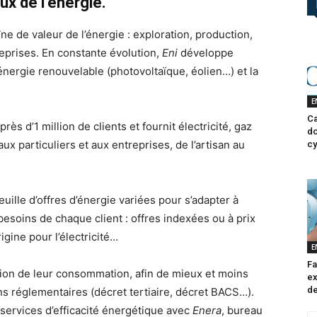
x de l’énergie.
ne de valeur de l’énergie : exploration, production,
treprises. En constante évolution,
Eni
développe
énergie renouvelable (photovoltaïque, éolien…) et la
E
Ca
ès d’1 million de clients et fournit électricité, gaz
do
aux particuliers et aux entreprises, de l’artisan au
cy
ille d’offres d’énergie variées pour s’adapter à
esoins de chaque client : offres indexées ou à prix
rigine pour l’électricité…
E
Fa
ion de leur consommation, afin de mieux et moins
ex
de
s réglementaires (décret tertiaire, décret BACS…).
services d’efficacité énergétique avec
Enera
, bureau