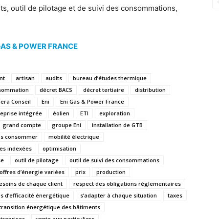
ts, outil de pilotage et de suivi des consommations,
GAS & POWER FRANCE
nt
artisan
audits
bureau d’études thermique
sommation
décret BACS
décret tertiaire
distribution
era Conseil
Eni
Eni Gas & Power France
eprise intégrée
éolien
ETI
exploration
grand compte
groupe Eni
installation de GTB
ns consommer
mobilité électrique
res indexées
optimisation
se
outil de pilotage
outil de suivi des consommations
’offres d’énergie variées
prix
production
esoins de chaque client
respect des obligations réglementaires
s d’efficacité énergétique
s’adapter à chaque situation
taxes
transition énergétique des bâtiments
treprises
vente aux particuliers