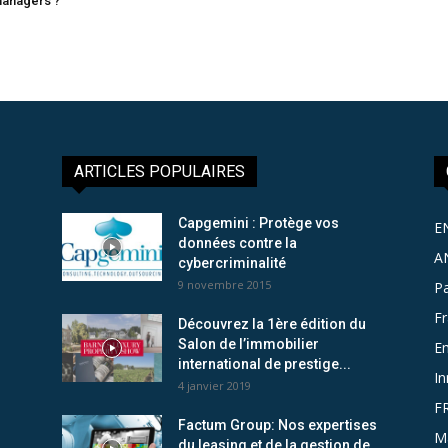
managers ?
ARTICLES POPULAIRES
Capgemini : Protège vos
E
données contre la
A
cybercriminalité
9 novembre 2015
Pa
F
Découvrez la 1ère édition du
Salon de l’immobilier
Em
international de prestige...
In
4 janvier 2019
F
Factum Group: Nos expertises
M
du leasing et de la gestion de...