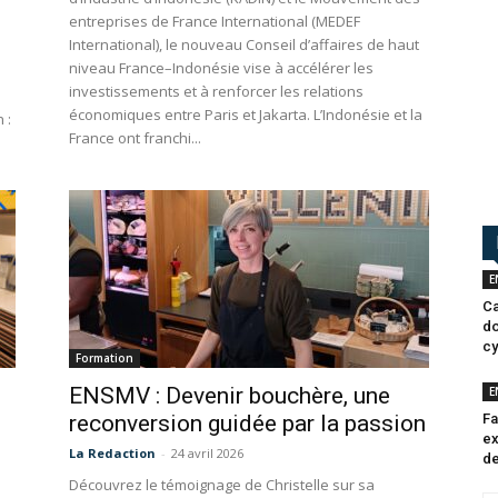
entreprises de France International (MEDEF
International), le nouveau Conseil d’affaires de haut
niveau France–Indonésie vise à accélérer les
investissements et à renforcer les relations
économiques entre Paris et Jakarta. L’Indonésie et la
 :
France ont franchi...
E
Ca
do
cy
Formation
ENSMV : Devenir bouchère, une
E
reconversion guidée par la passion
Fa
ex
La Redaction
-
24 avril 2026
de
Découvrez le témoignage de Christelle sur sa