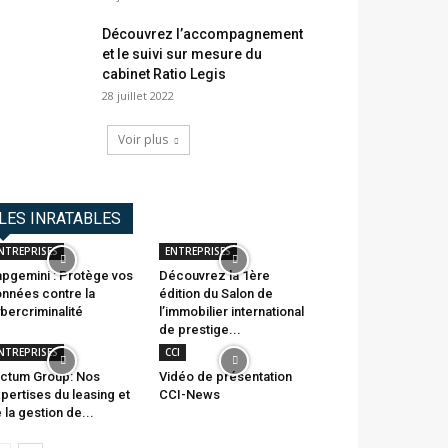
Découvrez l’accompagnement
et le suivi sur mesure du
cabinet Ratio Legis
28 juillet 2022
Voir plus
LES INRATABLES
NTREPRISES
ENTREPRISES
pgemini : Protège vos
Découvrez la 1ère
nnées contre la
édition du Salon de
bercriminalité
l’immobilier international
de prestige...
NTREPRISES
CCI
ctum Group: Nos
Vidéo de présentation
pertises du leasing et
CCI-News
 la gestion de...