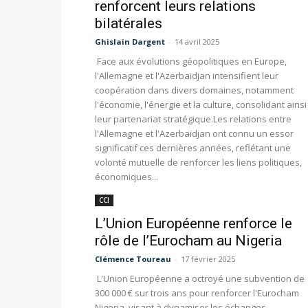
renforcent leurs relations
bilatérales​
Ghislain Dargent
-
14 avril 2025
Face aux évolutions géopolitiques en Europe,
l'Allemagne et l'Azerbaïdjan intensifient leur
coopération dans divers domaines, notamment
l'économie, l'énergie et la culture, consolidant ainsi
leur partenariat stratégique.​ Les relations entre
l'Allemagne et l'Azerbaïdjan ont connu un essor
significatif ces dernières années, reflétant une
volonté mutuelle de renforcer les liens politiques,
économiques...
CCI
L’Union Européenne renforce le
rôle de l’Eurocham au Nigeria
Clémence Toureau
-
17 février 2025
L'Union Européenne a octroyé une subvention de
300 000 € sur trois ans pour renforcer l'Eurocham
Nigeria, visant à dynamiser les échanges