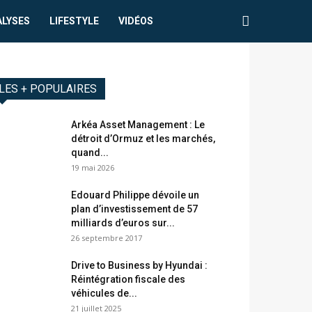
ALYSES
LIFESTYLE
VIDÉOS
LES + POPULAIRES
Arkéa Asset Management : Le
détroit d’Ormuz et les marchés,
quand...
19 mai 2026
Edouard Philippe dévoile un
plan d’investissement de 57
milliards d’euros sur...
26 septembre 2017
Drive to Business by Hyundai :
Réintégration fiscale des
véhicules de...
21 juillet 2025