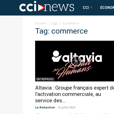
CCI
CCI
ÉCONO
News
Accueil
Tags
Commerce
Tag: commerce
ENTREPRISES
Altavia : Groupe français expert d
l’activation commerciale, au
service des...
La Redaction
-
8 juillet 2026