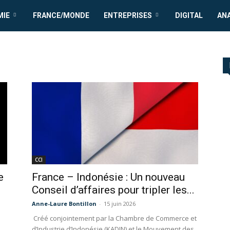
MIE
FRANCE/MONDE
ENTREPRISES
DIGITAL
AN
CCI
e
France – Indonésie : Un nouveau
Conseil d’affaires pour tripler les...
Anne-Laure Bontillon
-
15 juin 2026
Créé conjointement par la Chambre de Commerce et
d’Industrie d’Indonésie (KADIN) et le Mouvement des