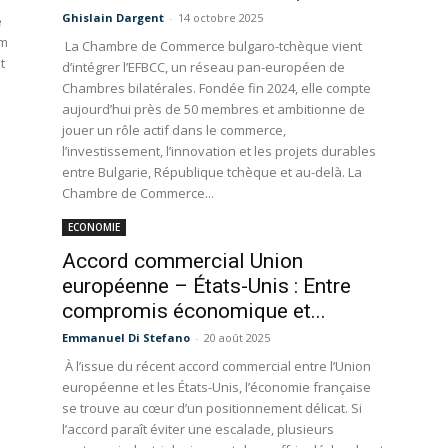
Ghislain Dargent
-
14 octobre 2025
e
um
La Chambre de Commerce bulgaro-tchèque vient
t
d’intégrer l’EFBCC, un réseau pan-européen de
Chambres bilatérales. Fondée fin 2024, elle compte
aujourd’hui près de 50 membres et ambitionne de
jouer un rôle actif dans le commerce,
l’investissement, l’innovation et les projets durables
entre Bulgarie, République tchèque et au-delà. La
Chambre de Commerce...
ECONOMIE
Accord commercial Union
européenne – États-Unis : Entre
compromis économique et...
Emmanuel Di Stefano
-
20 août 2025
À l’issue du récent accord commercial entre l’Union
européenne et les États-Unis, l’économie française
se trouve au cœur d’un positionnement délicat. Si
l’accord paraît éviter une escalade, plusieurs