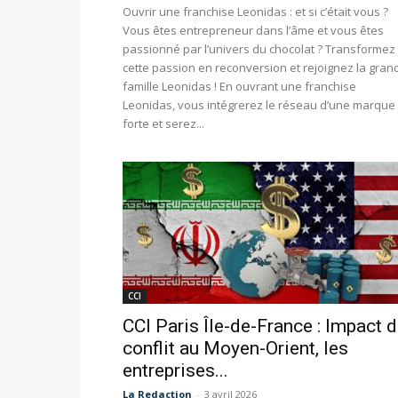
Ouvrir une franchise Leonidas : et si c’était vous ?
Vous êtes entrepreneur dans l’âme et vous êtes
passionné par l’univers du chocolat ? Transformez
cette passion en reconversion et rejoignez la gran
famille Leonidas ! En ouvrant une franchise
Leonidas, vous intégrerez le réseau d’une marque
forte et serez...
CCI
CCI Paris Île-de-France : Impact 
conflit au Moyen-Orient, les
entreprises...
La Redaction
-
3 avril 2026