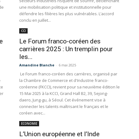
s
secteurs industriels risquent de souffrir, déclenchant
 de
une mobilisation politique et institutionnelle pour
défendre les filières les plus vulnérables. L’accord
conclu en juillet...
CCI
e
Le Forum franco-coréen des
carrières 2025 : Un tremplin pour
les...
Amandine Blanche
-
6 mai 2025
Le Forum franco-coréen des carrières, organisé par
e
la Chambre de Commerce et d'Industrie franco-
ce
coréenne (FKCCI), revient pour sa neuvième édition le
er
15 Mai 2025 à la KCCI, Grand Hall B2, 39, Sejong-
daero, Jung-gu, à Séoul. Cet événement vise à
connecter les talents maîtrisant le français et le
coréen avec...
ECONOMIE
L’Union européenne et l’Inde