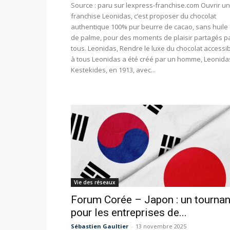
Source : paru sur lexpress-franchise.com Ouvrir u
franchise Leonidas, c’est proposer du chocolat
authentique 100% pur beurre de cacao, sans huile
de palme, pour des moments de plaisir partagés p
tous. Leonidas, Rendre le luxe du chocolat accessi
à tous Leonidas a été créé par un homme, Leonida
Kestekides, en 1913, avec...
Vie des réseaux
Forum Corée – Japon : un tournan
pour les entreprises de...
Sébastien Gaultier
-
13 novembre 2025