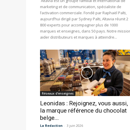
Altavia est un groupe familial et international de
marketing et de communication, spécialiste de
l’activation commerciale. Fondé par Raphaël Palti,
aujourd’hui dirigé par Sydney Palti, Altavia réunit 2
800 experts pour accompagner plus de 1000
marques et enseignes, dans 50 pays. Notre mission
aider distributeurs et marques à atteindre...
Réseaux d'enseignes
Leonidas : Rejoignez, vous aussi,
la marque référence du chocolat
belge...
La Redaction
-
3 juin 2026