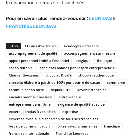
la disposition de tous ses franchisés.
Pour en savoir plus, rendez-vous sur :
LEONIDAS
&
FRANCHISE LEONIDAS
TAGS
113 ans d’existence
4 concepts différents
accompagnement de qualité
accompagnement sur mesure
apport personnel limité à l’essentiel
belgique
Boutique
cacao durable
candidats animés par l’esprit entrepreneurial
Chantal Goossens
chocolat & café
chocolat authentique
chocolat élaboré à partir de 100% pur beurre de cacao
commerce
communication forte
depuis 1913
Devenir franchisé
encadrement sur mesure
entrepreneur
entrepreneur dans l’âme
exigence de qualité absolue
expert Leonidas à vos côtés
expertise
expertise mise à la disposition de tous ses franchisés
force de communication
fortes valeurs humaines
franchise
franchise internationale
Franchise Leonidas