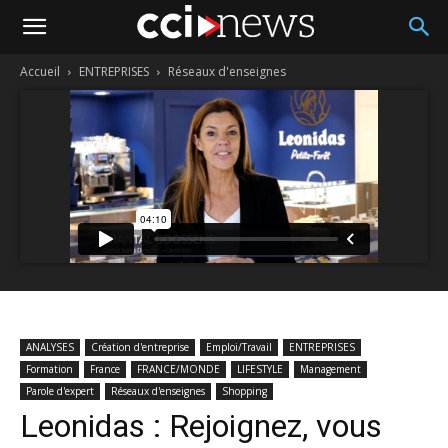
Accueil
ENTREPRISES
Réseaux d'enseignes
ANALYSES
Création d'entreprise
Emploi/Travail
ENTREPRISES
Formation
France
FRANCE/MONDE
LIFESTYLE
Management
Parole d'expert
Réseaux d'enseignes
Shopping
Leonidas : Rejoignez, vous