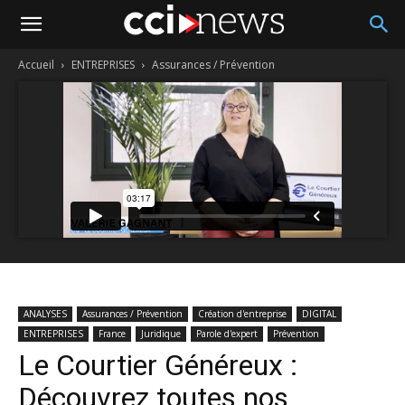
Accueil
ENTREPRISES
Assurances / Prévention
ANALYSES
Assurances / Prévention
Création d'entreprise
DIGITAL
ENTREPRISES
France
Juridique
Parole d'expert
Prévention
Le Courtier Généreux :
Découvrez toutes nos