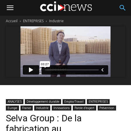
Accueil
ENTREPRISES
Industrie
ANALYSES
Développement durable
Emploi/Travail
ENTREPRISES
Europe
France
Industrie
Innovations
Parole d'expert
Prévention
Selva Group : De la
fabrication au