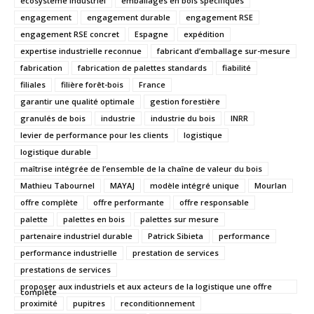
écosystème industriel
emballages en bois spécifiques
engagement
engagement durable
engagement RSE
engagement RSE concret
Espagne
expédition
expertise industrielle reconnue
fabricant d’emballage sur-mesure
fabrication
fabrication de palettes standards
fiabilité
filiales
filière forêt-bois
France
garantir une qualité optimale
gestion forestière
granulés de bois
industrie
industrie du bois
INRR
levier de performance pour les clients
logistique
logistique durable
maîtrise intégrée de l’ensemble de la chaîne de valeur du bois
Mathieu Tabournel
MAYAJ
modèle intégré unique
Mourlan
offre complète
offre performante
offre responsable
palette
palettes en bois
palettes sur mesure
partenaire industriel durable
Patrick Sibieta
performance
performance industrielle
prestation de services
prestations de services
proposer aux industriels et aux acteurs de la logistique une offre
complète
proximité
pupitres
reconditionnement