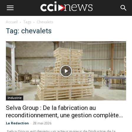
Accueil
Tags
Chevalets
Tag: chevalets
Industrie
Selva Group : De la fabrication au
reconditionnement, une gestion complète...
La Redaction
-
28 mai 2026
Selva Group est devenu un acteur majeur de l’industrie de la