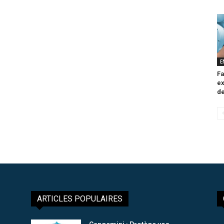
E
Fa
ex
de
ARTICLES POPULAIRES