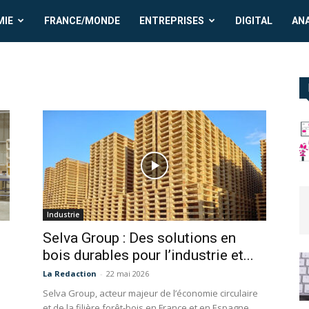
MIE
FRANCE/MONDE
ENTREPRISES
DIGITAL
AN
Industrie
Selva Group : Des solutions en
bois durables pour l’industrie et...
La Redaction
-
22 mai 2026
Selva Group, acteur majeur de l’économie circulaire
et de la filière forêt-bois en France et en Espagne,