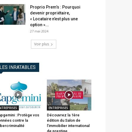
Proprio Prem’s : Pourquoi
devenir propriétaire,
« Locataire n’est plus une
option »...
27 mai 2024
Voir plus
LES INRATABLES
NTREPRISES
ENTREPRISES
pgemini : Protège vos
Découvrez la 1ère
nnées contre la
édition du Salon de
bercriminalité
l’immobilier international
de prestige...