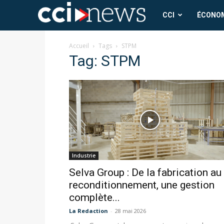
CCI
CCI
ÉCONO
News
Accueil
Tags
STPM
Tag: STPM
Industrie
Selva Group : De la fabrication au
reconditionnement, une gestion
complète...
La Redaction
-
28 mai 2026