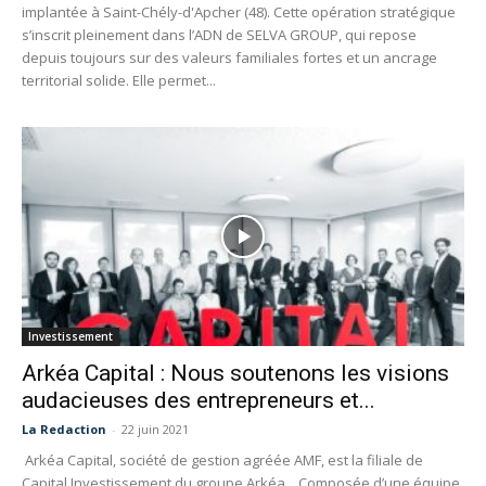
implantée à Saint-Chély-d'Apcher (48). Cette opération stratégique
s’inscrit pleinement dans l’ADN de SELVA GROUP, qui repose
depuis toujours sur des valeurs familiales fortes et un ancrage
territorial solide. Elle permet...
Investissement
Arkéa Capital : Nous soutenons les visions
audacieuses des entrepreneurs et...
La Redaction
-
22 juin 2021
Arkéa Capital, société de gestion agréée AMF, est la filiale de
Capital Investissement du groupe Arkéa. Composée d’une équipe