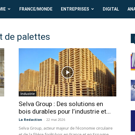
MIE
FRANCE/MONDE
ENTREPRISES
DIGITAL
AN
 de palettes
Industrie
Selva Group : Des solutions en
bois durables pour l’industrie et...
La Redaction
-
22 mai 2026
Selva Group, acteur majeur de l’économie circulaire
et de la filière forêt-bois en France et en Espagne,