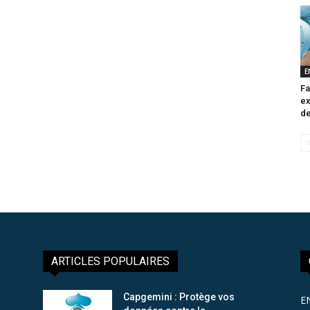
E
Fa
ex
de
ARTICLES POPULAIRES
Capgemini : Protège vos
E