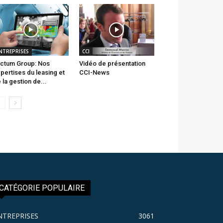
NTREPRISES
CCI
ctum Group: Nos
Vidéo de présentation
pertises du leasing et
CCI-News
 la gestion de...
CATÉGORIE POPULAIRE
NTREPRISES
3061