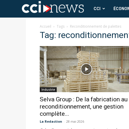
CCI
CCI
ÉCONO
News
Accueil
Tags
Reconditionnement de palettes
Tag: reconditionnement
Industrie
Selva Group : De la fabrication au
reconditionnement, une gestion
complète...
La Redaction
-
28 mai 2026