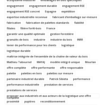
écosystème industriel
emballages en bois spécifiques
engagement
engagement durable
engagement RSE
engagement RSE concret
Espagne
expédition
expertise industrielle reconnue
fabricant d’emballage sur-mesure
fabrication
fabrication de palettes standards
fiabilité
filiales
filière forêt-bois
France
garantir une qualité optimale
gestion forestière
granulés de bois
industrie
industrie du bois
INRR
levier de performance pour les clients
logistique
logistique durable
maîtrise intégrée de l’ensemble de la chaîne de valeur du bois
Mathieu Tabournel
MAYAJ
modèle intégré unique
Mourlan
offre complète
offre performante
offre responsable
palette
palettes en bois
palettes sur mesure
partenaire industriel durable
Patrick Sibieta
performance
performance industrielle
prestation de services
prestations de services
proposer aux industriels et aux acteurs de la logistique une offre
complète
proximité
pupitres
reconditionnement