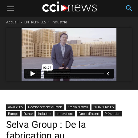
Accueil
ENTREPRISES
Industrie
ANALYSES
Développement durable
Emploi/Travail
ENTREPRISES
Europe
France
Industrie
Innovations
Parole d'expert
Prévention
Selva Group : De la
fabrication au