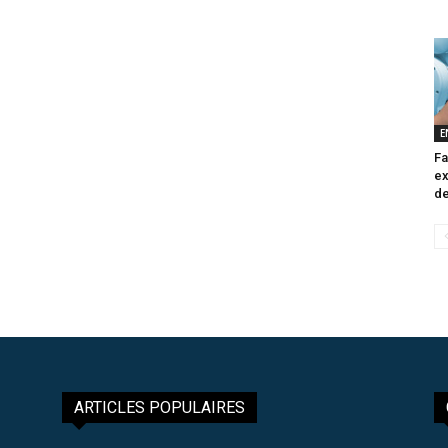
E
Fa
ex
de
ARTICLES POPULAIRES