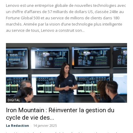
Lenovo est une entreprise globale de nouvelles technologies avec
un chiffre d’affaires de 57 milliards de dollars US, classée 248e au
Fortune Global 500 et au service de millions de clients dans 180
marchés. Animée par la vision d’une technologie plus intelligente
au service de tous, Lenovo a construit son...
DIGITAL
Iron Mountain : Réinventer la gestion du
cycle de vie des...
La Redaction
-
14 janvier 2025