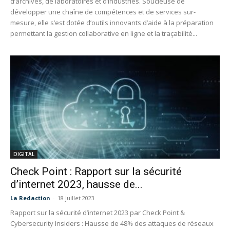
d’archives, de laboratoires et d’industries. Soucieuse de
développer une chaîne de compétences et de services sur-
mesure, elle s’est dotée d’outils innovants d’aide à la préparation
permettant la gestion collaborative en ligne et la traçabilité...
DIGITAL
Check Point : Rapport sur la sécurité
d’internet 2023, hausse de...
La Redaction
-
18 juillet 2023
Rapport sur la sécurité d’internet 2023 par Check Point &
Cybersecurity Insiders : Hausse de 48% des attaques de réseaux