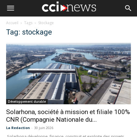
Accueil
Tags
Stockage
Tag: stockage
Développement durable
Solarhona, société à mission et filiale 100%
CNR (Compagnie Nationale du...
La Redaction
-
30 juin 2026
Solarhona développe, finance, construit et exploite des projets