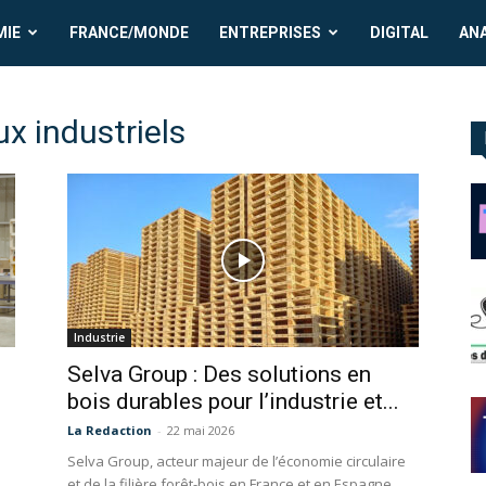
MIE
FRANCE/MONDE
ENTREPRISES
DIGITAL
AN
x industriels
Industrie
Selva Group : Des solutions en
bois durables pour l’industrie et...
La Redaction
-
22 mai 2026
Selva Group, acteur majeur de l’économie circulaire
et de la filière forêt-bois en France et en Espagne,