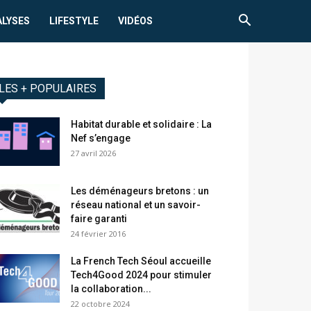
ALYSES
LIFESTYLE
VIDÉOS
LES + POPULAIRES
Habitat durable et solidaire : La
Nef s’engage
27 avril 2026
Les déménageurs bretons : un
réseau national et un savoir-
faire garanti
24 février 2016
La French Tech Séoul accueille
Tech4Good 2024 pour stimuler
la collaboration...
22 octobre 2024