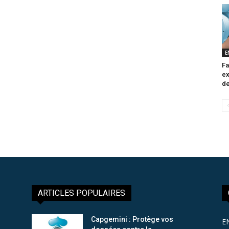
E
Fa
ex
de
ARTICLES POPULAIRES
Capgemini : Protège vos
E