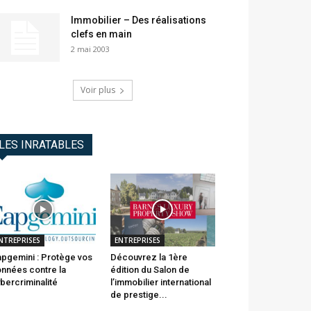
Immobilier – Des réalisations
clefs en main
2 mai 2003
Voir plus
LES INRATABLES
NTREPRISES
ENTREPRISES
pgemini : Protège vos
Découvrez la 1ère
nnées contre la
édition du Salon de
bercriminalité
l’immobilier international
de prestige...