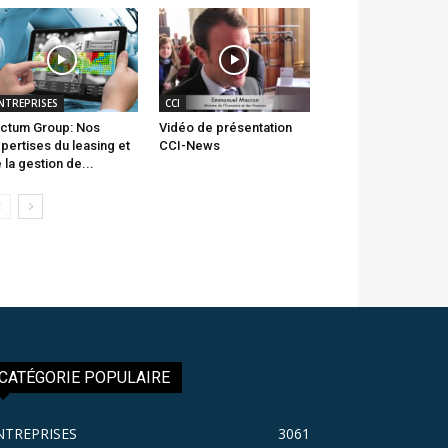
NTREPRISES
CCI
ctum Group: Nos
Vidéo de présentation
pertises du leasing et
CCI-News
 la gestion de...
CATÉGORIE POPULAIRE
NTREPRISES
3061