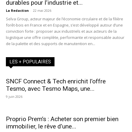
durables pour l’industrie et...
La Redaction
-
22 mai 2026
Selva Group, acteur majeur de l’économie circulaire et de la filière
forêt-bois en France et en Espagne, s’est développé autour d’une
conviction forte : proposer aux industriels et aux acteurs de la
logistique une offre complète, performante et responsable autour
de la palette et des supports de manutention en...
LES + POPULAIRES
SNCF Connect & Tech enrichit l’offre
Tesmo, avec Tesmo Maps, une...
9 juin 2026
Proprio Prem’s : Acheter son premier bien
immobilier, le rêve d’une...