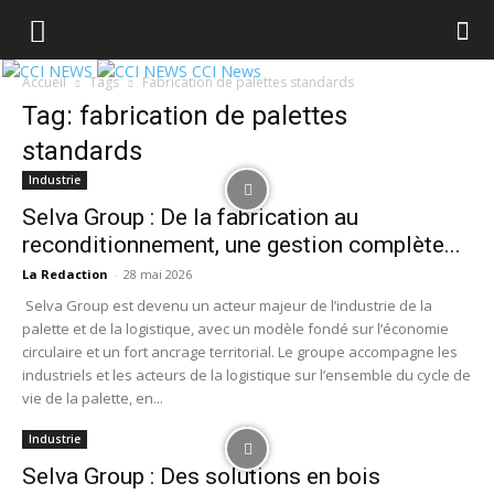
CCI News
Accueil
Tags
Fabrication de palettes standards
Tag: fabrication de palettes
standards
Industrie
Selva Group : De la fabrication au
reconditionnement, une gestion complète...
La Redaction
-
28 mai 2026
Selva Group est devenu un acteur majeur de l’industrie de la
palette et de la logistique, avec un modèle fondé sur l’économie
circulaire et un fort ancrage territorial. Le groupe accompagne les
industriels et les acteurs de la logistique sur l’ensemble du cycle de
vie de la palette, en...
Industrie
Selva Group : Des solutions en bois