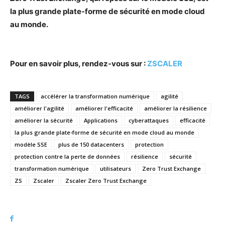
la plus grande plate-forme de sécurité en mode cloud
au monde.
Pour en savoir plus, rendez-vous sur :
ZSCALER
TAGS
accélérer la transformation numérique
agilité
améliorer l'agilité
améliorer l'efficacité
améliorer la résilience
améliorer la sécurité
Applications
cyberattaques
efficacité
la plus grande plate-forme de sécurité en mode cloud au monde
modèle SSE
plus de 150 datacenters
protection
protection contre la perte de données
résilience
sécurité
transformation numérique
utilisateurs
Zero Trust Exchange
ZS
Zscaler
Zscaler Zero Trust Exchange