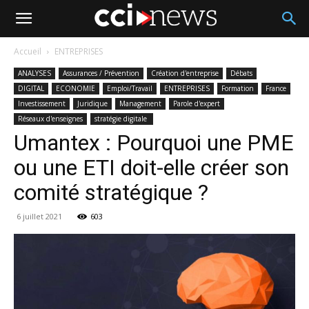
Accueil
ENTREPRISES
ANALYSES
Assurances / Prévention
Création d'entreprise
Débats
DIGITAL
ECONOMIE
Emploi/Travail
ENTREPRISES
Formation
France
Investissement
Juridique
Management
Parole d'expert
Réseaux d'enseignes
stratégie digitale
Umantex : Pourquoi une PME
ou une ETI doit-elle créer son
comité stratégique ?
6 juillet 2021
603