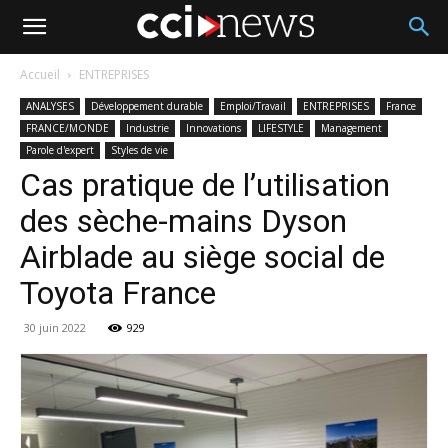
Accueil
ENTREPRISES
ANALYSES
Développement durable
Emploi/Travail
ENTREPRISES
France
FRANCE/MONDE
Industrie
Innovations
LIFESTYLE
Management
Parole d'expert
Styles de vie
Cas pratique de l’utilisation
des sèche-mains Dyson
Airblade au siège social de
Toyota France
30 juin 2022
929