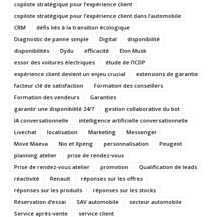
copilote stratégique pour l’expérience client
copilote stratégique pour l’expérience client dans l’automobile
CRM
défis liés à la transition écologique
Diagnostic de panne simple
Digital
disponibilité
disponibilités
Dydu
efficacité
Elon Musk
essor des voitures électriques
étude de l’ICDP
expérience client devient un enjeu crucial
extensions de garantie
facteur clé de satisfaction
Formation des conseillers
Formation des vendeurs
Garanties
garantir une disponibilité 24/7
gestion collaborative du bot
IA conversationnelle
intelligence artificielle conversationnelle
Livechat
localisation
Marketing
Messenger
Move Maeva
Nio et Xpeng
personnalisation
Peugeot
planning atelier
prise de rendez-vous
Prise de rendez-vous atelier
promotion
Qualification de leads
réactivité
Renault
réponses sur les offres
réponses sur les produits
réponses sur les stocks
Réservation d’essai
SAV automobile
secteur automobile
Service après-vente
service client