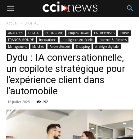
Accueil
DIGITAL
ANALYSES
DIGITAL
ECONOMIE
Emploi/Travail
ENTREPRISES
France
FRANCE/MONDE
Innovations
Intelligence Artificielle
Internet & télécoms
Management
Marchés
Parole d'expert
Shopping
stratégie digitale
Dydu : IA conversationnelle,
un copilote stratégique pour
l’expérience client dans
l’automobile
16 juillet 2025
492