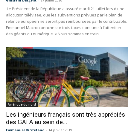
Ghislain Dargent
-
27 juillet 2020
Le Président de la République a assuré mardi 21 juillet lors d'une
allocution télévisée, que les subventions prévues par le plan de
relance européen ne seront pas remboursées par le contribuable.
Emmanuel Macron penche sur trois taxes dont une à l'attention
des géants du numérique. « Nous sommes en train...
Amérique du nord
Les ingénieurs français sont très appréciés
des GAFA au sein de...
Emmanuel Di Stefano
-
14 janvier 2019