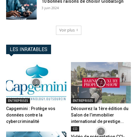
10 bonnes raisons de choisir GlobalSign
3 juin 2024
Voir plus
LES INRATABLES
ENTREPRISES
ENTREPRISES
Capgemini : Protège vos
Découvrez la 1ère édition du
données contre la
Salon de l’immobilier
cybercriminalité
international de prestige...
CCI
Vidéo de présentation CCI-