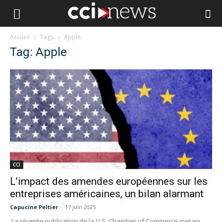
Accueil
Tags
Apple
Tag: Apple
CCI
L’impact des amendes européennes sur les
entreprises américaines, un bilan alarmant
Capucine Peltier
-
17 juin 2025
La récente publication de la U.S. Chamber of Commerce met en