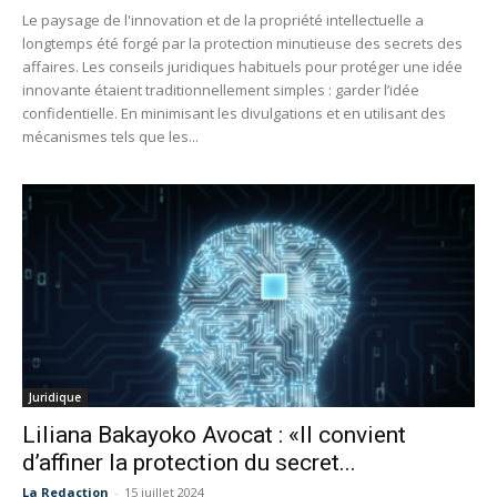
Le paysage de l'innovation et de la propriété intellectuelle a
longtemps été forgé par la protection minutieuse des secrets des
affaires. Les conseils juridiques habituels pour protéger une idée
innovante étaient traditionnellement simples : garder l’idée
confidentielle. En minimisant les divulgations et en utilisant des
mécanismes tels que les...
Juridique
Liliana Bakayoko Avocat : «Il convient
d’affiner la protection du secret...
La Redaction
-
15 juillet 2024