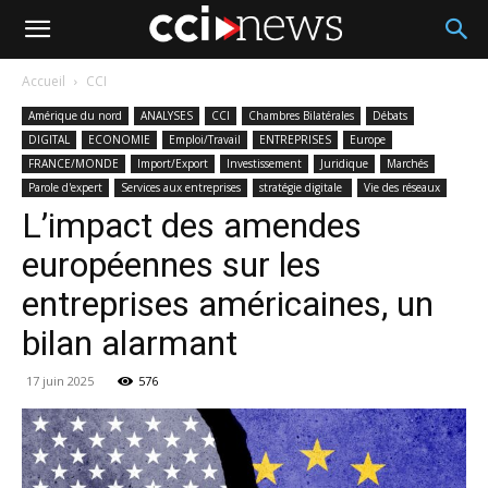
Accueil
CCI
Amérique du nord
ANALYSES
CCI
Chambres Bilatérales
Débats
DIGITAL
ECONOMIE
Emploi/Travail
ENTREPRISES
Europe
FRANCE/MONDE
Import/Export
Investissement
Juridique
Marchés
Parole d'expert
Services aux entreprises
stratégie digitale
Vie des réseaux
L’impact des amendes
européennes sur les
entreprises américaines, un
bilan alarmant
17 juin 2025
576