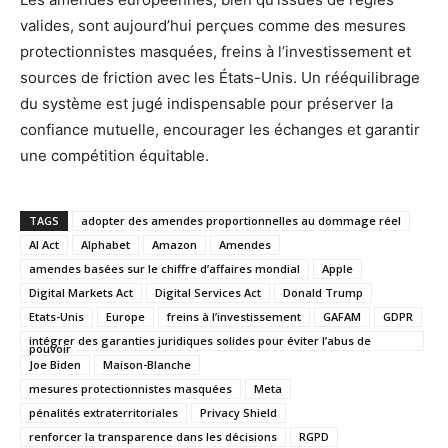
valides, sont aujourd’hui perçues comme des mesures
protectionnistes masquées, freins à l’investissement et
sources de friction avec les États-Unis. Un rééquilibrage
du système est jugé indispensable pour préserver la
confiance mutuelle, encourager les échanges et garantir
une compétition équitable.
TAGS
adopter des amendes proportionnelles au dommage réel
AI Act
Alphabet
Amazon
Amendes
amendes basées sur le chiffre d’affaires mondial
Apple
Digital Markets Act
Digital Services Act
Donald Trump
Etats-Unis
Europe
freins à l’investissement
GAFAM
GDPR
intégrer des garanties juridiques solides pour éviter l’abus de
pouvoir
Joe Biden
Maison-Blanche
mesures protectionnistes masquées
Meta
pénalités extraterritoriales
Privacy Shield
renforcer la transparence dans les décisions
RGPD