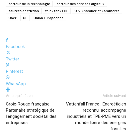
secteur de la technologie
secteur des services digitaux
sources de friction
think tank ITIF
U.S. Chamber of Commerce
Uber
UE
Union Européenne
Facebook
Twitter
Pinterest
WhatsApp
Article précédent
Article suivant
Croix-Rouge française :
Vattenfall France : Energéticien
Partenaire stratégique de
reconnu, accompagne
l’engagement sociétal des
industriels et TPE-PME vers un
entreprises
monde libéré des énergies
fossiles