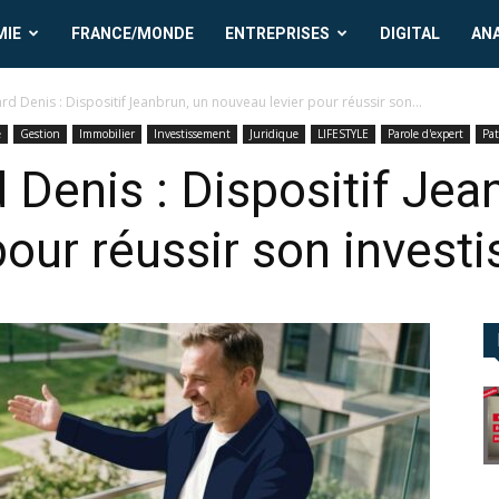
MIE
FRANCE/MONDE
ENTREPRISES
DIGITAL
AN
 Denis : Dispositif Jeanbrun, un nouveau levier pour réussir son...
e
Gestion
Immobilier
Investissement
Juridique
LIFESTYLE
Parole d'expert
Pa
Denis : Dispositif Jea
pour réussir son invest