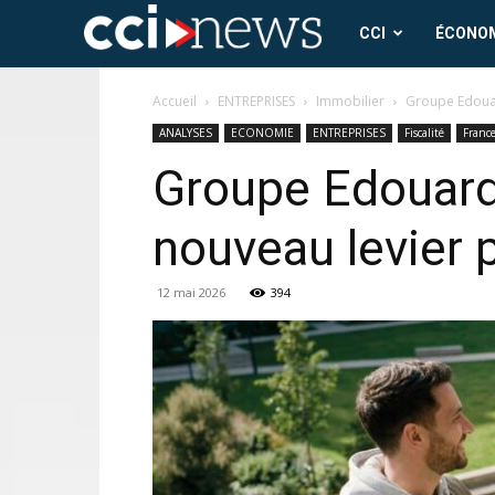
CCI
CCI
ÉCONO
News
Accueil
ENTREPRISES
Immobilier
Groupe Edouard
ANALYSES
ECONOMIE
ENTREPRISES
Fiscalité
Franc
Groupe Edouard 
nouveau levier 
12 mai 2026
394