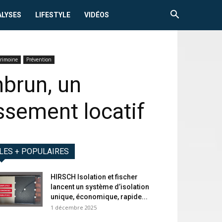
ALYSES
LIFESTYLE
VIDÉOS
trimoine
Prévention
nbrun, un
issement locatif
LES + POPULAIRES
HIRSCH Isolation et fischer
lancent un système d’isolation
unique, économique, rapide...
1 décembre 2025