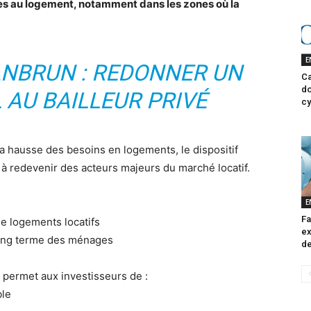
cès au logement, notamment dans les zones où la
E
EANBRUN : REDONNER UN
Ca
do
 AU BAILLEUR PRIVÉ
cy
à la hausse des besoins en logements, le dispositif
 à redevenir des acteurs majeurs du marché locatif.
E
Fa
de logements locatifs
ex
 long terme des ménages
de
e permet aux investisseurs de :
ble