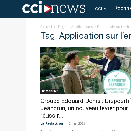
CCI
CCI
ÉCONO
News
Accueil
Tags
Application sur l’ensemble du territ
Tag: Application sur l’e
Immobilier
Groupe Edouard Denis : Dispositi
Jeanbrun, un nouveau levier pour
réussir...
La Redaction
-
12 mai 2026