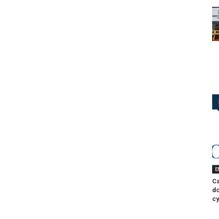
E
Ca
do
cy