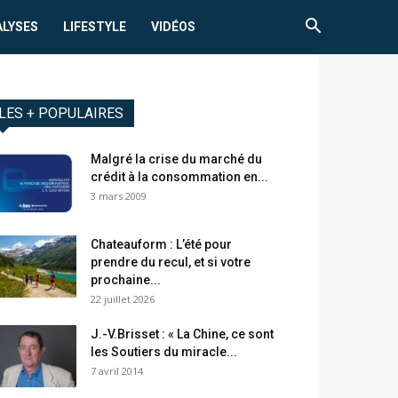
ALYSES
LIFESTYLE
VIDÉOS
LES + POPULAIRES
Malgré la crise du marché du
crédit à la consommation en...
3 mars 2009
Chateauform : L’été pour
prendre du recul, et si votre
prochaine...
22 juillet 2026
J.-V.Brisset : « La Chine, ce sont
les Soutiers du miracle...
7 avril 2014