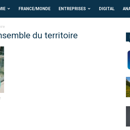
MIE
FRANCE/MONDE
ENTREPRISES
DIGITAL
AN
oire
nsemble du territoire
f