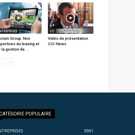
NTREPRISES
CCI
ctum Group: Nos
Vidéo de présentation
pertises du leasing et
CCI-News
 la gestion de...
CATÉGORIE POPULAIRE
NTREPRISES
3061