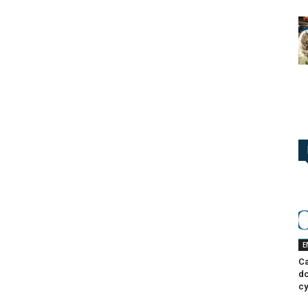
E
Ca
do
cy