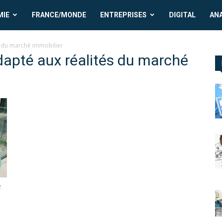
MIE
FRANCE/MONDE
ENTREPRISES
DIGITAL
AN
s du marché immobilier
adapté aux réalités du marché
f