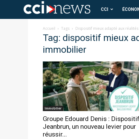
CCI
CCI
ÉCONO
News
Accueil
Tags
Dispositif mieux adapté aux réalité
Tag: dispositif mieux 
immobilier
Immobilier
Groupe Edouard Denis : Dispositi
Jeanbrun, un nouveau levier pour
réussir...