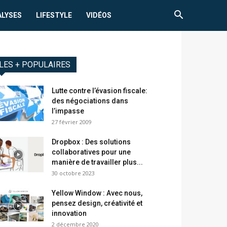
ALYSES
LIFESTYLE
VIDÉOS
LES + POPULAIRES
Lutte contre l’évasion fiscale:
des négociations dans
l’impasse
27 février 2009
Dropbox : Des solutions
collaboratives pour une
manière de travailler plus...
30 octobre 2023
Yellow Window : Avec nous,
pensez design, créativité et
innovation
2 décembre 2020