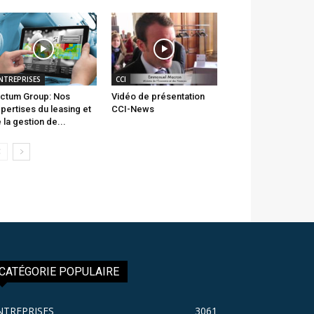
NTREPRISES
CCI
ctum Group: Nos
Vidéo de présentation
pertises du leasing et
CCI-News
 la gestion de...
CATÉGORIE POPULAIRE
NTREPRISES
3061