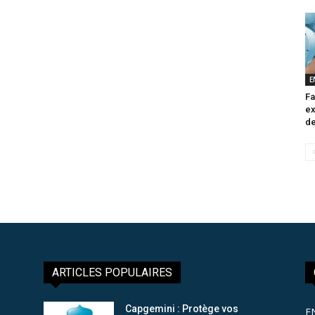
E
Fa
ex
de
ARTICLES POPULAIRES
Capgemini : Protège vos
E