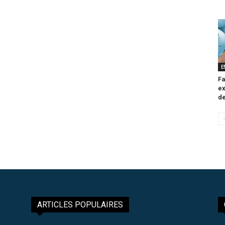
E
Fa
ex
de
ARTICLES POPULAIRES