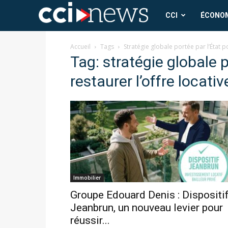
CCI
CCI
ÉCONO
News
Accueil
Tags
Stratégie globale portée par l’État po
Tag: stratégie globale p
restaurer l’offre locativ
Immobilier
Groupe Edouard Denis : Dispositi
Jeanbrun, un nouveau levier pour
réussir...