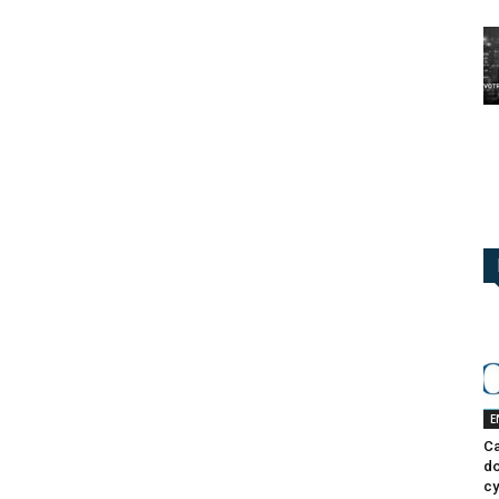
E
Ca
do
cy