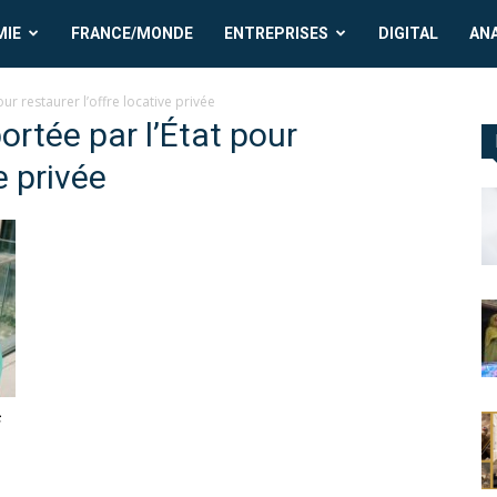
MIE
FRANCE/MONDE
ENTREPRISES
DIGITAL
AN
ur restaurer l’offre locative privée
ortée par l’État pour
e privée
f