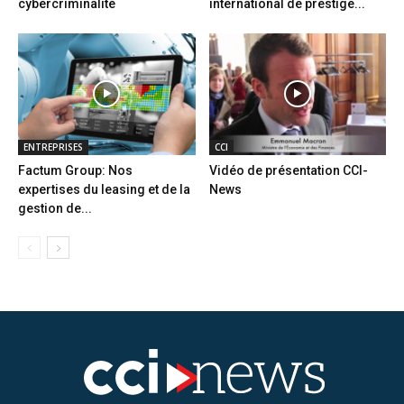
cybercriminalité
international de prestige...
ENTREPRISES
CCI
Factum Group: Nos
Vidéo de présentation CCI-
expertises du leasing et de la
News
gestion de...