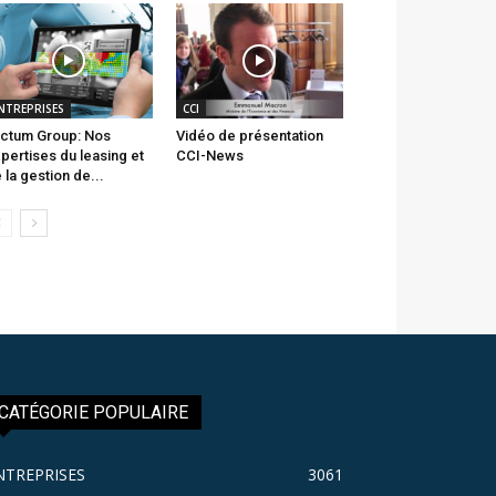
NTREPRISES
CCI
ctum Group: Nos
Vidéo de présentation
pertises du leasing et
CCI-News
 la gestion de...
CATÉGORIE POPULAIRE
NTREPRISES
3061