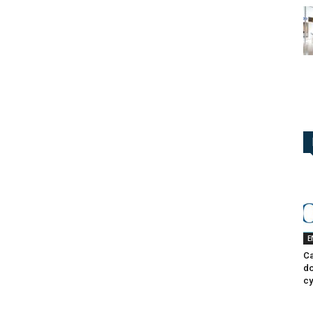
E
Ca
do
cy