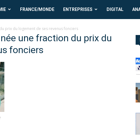
MIE
FRANCE/MONDE
ENTREPRISES
DIGITAL
AN
du prix du logement de ses revenus fonciers
née une fraction du prix du
s fonciers
f