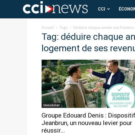
CCI
CCI
ÉCONO
News
Accueil
Tags
Déduire chaque année une fraction 
Tag: déduire chaque an
logement de ses revenu
Immobilier
Groupe Edouard Denis : Dispositi
Jeanbrun, un nouveau levier pour
réussir...