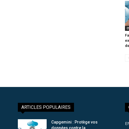
E
Fa
ex
de
ARTICLES POPULAIRES
Capgemini : Protège vos
E
données contre la