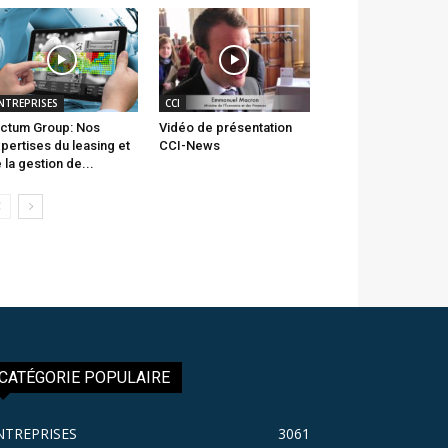
NTREPRISES
CCI
ctum Group: Nos
Vidéo de présentation
pertises du leasing et
CCI-News
 la gestion de...
CATÉGORIE POPULAIRE
NTREPRISES
3061