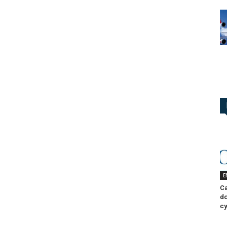
E
Ca
do
cy