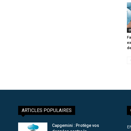
E
Fa
ex
de
ARTICLES POPULAIRES
Capgemini : Protège vos
E