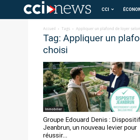
CCI
CCI
ÉCONO
News
Accueil
Tags
Appliquer un plafond de loyer selon 
Tag: Appliquer un plafo
choisi
Immobilier
Groupe Edouard Denis : Dispositi
Jeanbrun, un nouveau levier pour
réussir...