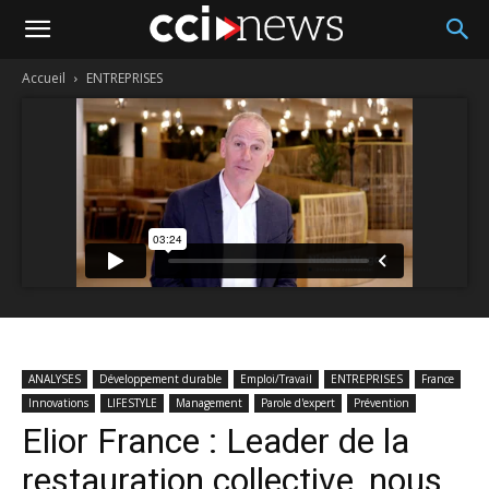
Accueil
ENTREPRISES
ANALYSES
Développement durable
Emploi/Travail
ENTREPRISES
France
Innovations
LIFESTYLE
Management
Parole d'expert
Prévention
Elior France : Leader de la
restauration collective, nous