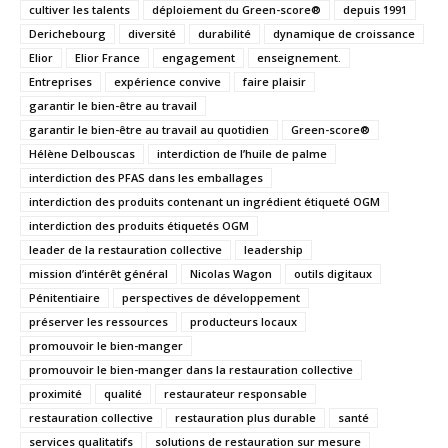
cultiver les talents
déploiement du Green-score®
depuis 1991
Derichebourg
diversité
durabilité
dynamique de croissance
Elior
Elior France
engagement
enseignement.
Entreprises
expérience convive
faire plaisir
garantir le bien-être au travail
garantir le bien-être au travail au quotidien
Green-score®
Hélène Delbouscas
interdiction de l’huile de palme
interdiction des PFAS dans les emballages
interdiction des produits contenant un ingrédient étiqueté OGM
interdiction des produits étiquetés OGM
leader de la restauration collective
leadership
mission d’intérêt général
Nicolas Wagon
outils digitaux
Pénitentiaire
perspectives de développement
préserver les ressources
producteurs locaux
promouvoir le bien-manger
promouvoir le bien-manger dans la restauration collective
proximité
qualité
restaurateur responsable
restauration collective
restauration plus durable
santé
services qualitatifs
solutions de restauration sur mesure