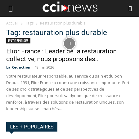
Accueil
Tags
Restauration plus durable
Tag: restauration plus durable
ENTREPRISES
Elior France : Leader de la restauration
collective, nous proposons des...
La Redaction
-
18 mai 2026
Votre restaurateur responsable, au service du sain et du bon
Depuis 1991, Elior France a connu une croissance importante. Fort
de ses choix stratégiques et de ses perspectives de
développement, Elior poursuit sa dynamique de croissance et
renforce, à travers des solutions de restauration uniques, son
leadership sur ses marchés...
LES + POPULAIRES