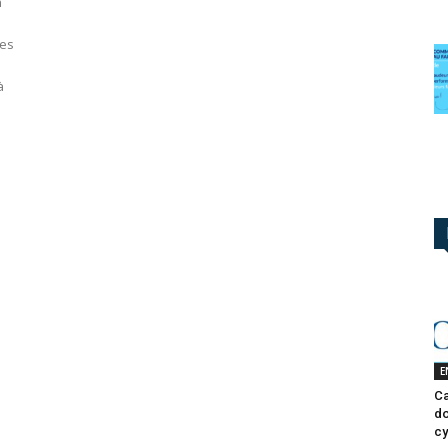
n
ues
à
E
Ca
do
cy