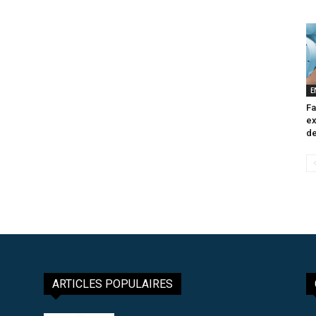
E
Fa
ex
de
ARTICLES POPULAIRES