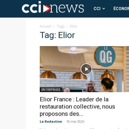
CCI
CCI
ÉCONO
News
Accueil
Tags
Elior
Tag: Elior
ENTREPRISES
Elior France : Leader de la
restauration collective, nous
proposons des...
La Redaction
-
18 mai 2026