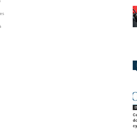
n
ues
à
E
Ca
do
cy