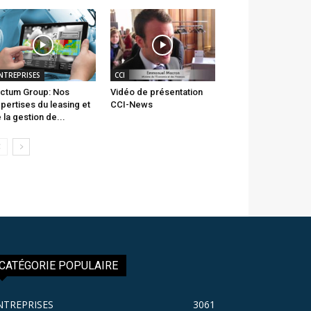
NTREPRISES
CCI
ctum Group: Nos
Vidéo de présentation
pertises du leasing et
CCI-News
 la gestion de...
CATÉGORIE POPULAIRE
NTREPRISES
3061