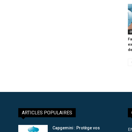
E
Fa
ex
de
ARTICLES POPULAIRES
Capgemini : Protège vos
E