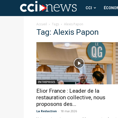
CCI
CCI
ÉCONO
News
Accueil
Tags
Alexis Papon
Tag: Alexis Papon
ENTREPRISES
Elior France : Leader de la
restauration collective, nous
proposons des...
La Redaction
-
18 mai 2026