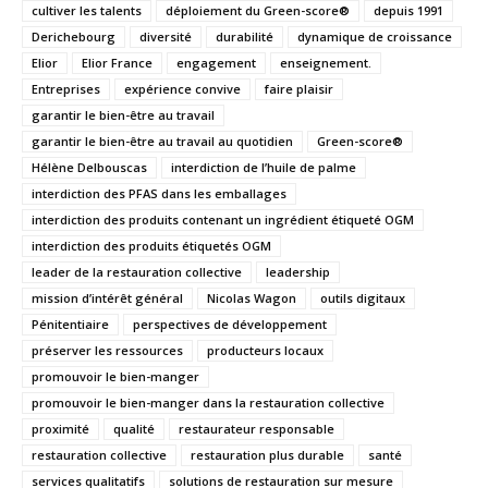
cultiver les talents
déploiement du Green-score®
depuis 1991
Derichebourg
diversité
durabilité
dynamique de croissance
Elior
Elior France
engagement
enseignement.
Entreprises
expérience convive
faire plaisir
garantir le bien-être au travail
garantir le bien-être au travail au quotidien
Green-score®
Hélène Delbouscas
interdiction de l’huile de palme
interdiction des PFAS dans les emballages
interdiction des produits contenant un ingrédient étiqueté OGM
interdiction des produits étiquetés OGM
leader de la restauration collective
leadership
mission d’intérêt général
Nicolas Wagon
outils digitaux
Pénitentiaire
perspectives de développement
préserver les ressources
producteurs locaux
promouvoir le bien-manger
promouvoir le bien-manger dans la restauration collective
proximité
qualité
restaurateur responsable
restauration collective
restauration plus durable
santé
services qualitatifs
solutions de restauration sur mesure