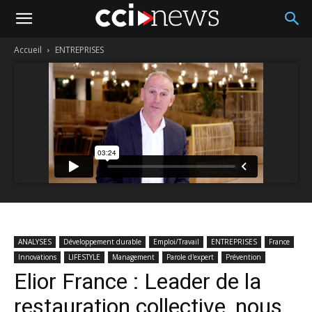
Accueil
ENTREPRISES
ANALYSES
Développement durable
Emploi/Travail
ENTREPRISES
France
Innovations
LIFESTYLE
Management
Parole d'expert
Prévention
Elior France : Leader de la
restauration collective, nous