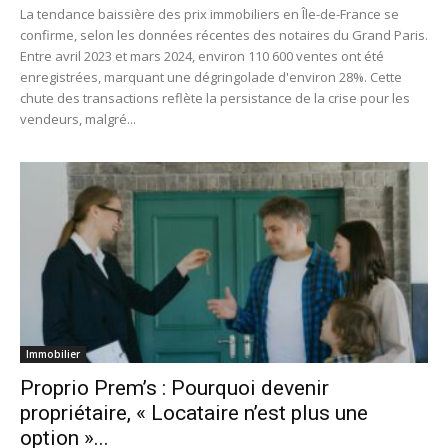
La tendance baissière des prix immobiliers en Île-de-France se
confirme, selon les données récentes des notaires du Grand Paris.
Entre avril 2023 et mars 2024, environ 110 600 ventes ont été
enregistrées, marquant une dégringolade d'environ 28%. Cette
chute des transactions reflète la persistance de la crise pour les
vendeurs, malgré...
Immobilier
Proprio Prem’s : Pourquoi devenir
propriétaire, « Locataire n’est plus une
option »...