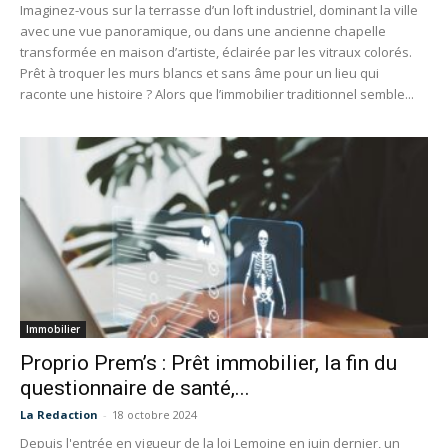
Imaginez-vous sur la terrasse d’un loft industriel, dominant la ville
avec une vue panoramique, ou dans une ancienne chapelle
transformée en maison d’artiste, éclairée par les vitraux colorés.
Prêt à troquer les murs blancs et sans âme pour un lieu qui
raconte une histoire ? Alors que l’immobilier traditionnel semble...
Immobilier
Proprio Prem’s : Prêt immobilier, la fin du
questionnaire de santé,...
La Redaction
-
18 octobre 2024
Depuis l'entrée en vigueur de la loi Lemoine en juin dernier, un