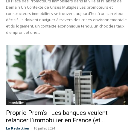
La Place des Promoteurs Immobiliers dans la Ville et l'Habitat de
Demain Un Contexte de Crises Multiples Les promoteurs et
constructeurs immobiliers se trouvent aujourd'hui à un carrefour
décisif. Ils doivent naviguer à travers des crises environnementale
et du logement, un contexte économique tendu, un choc des taux
d'emprunt et une...
Immobilier
Proprio Prem’s : Les banques veulent
relancer l’immobilier en France (et...
La Redaction
-
16 juillet 2024