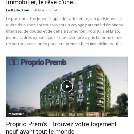
immobilier, le rêve d’une...
La Redaction
-
20 février 2024
Le parcours d’un jeune couple de cadre en région parisienne La
quête d'un chez-soi est souvent un voyage parsemé d'émotions
intenses, de doutes et de défis à surmonter. Pour Julia et Enzo,
jeunes cadres dynamiques, cette aventure a pris la forme d'une
recherche passionnée pour leur premier bien immobilier neuf,...
Immobilier
Proprio Prem’s : Trouvez votre logement
neuf avant tout le monde