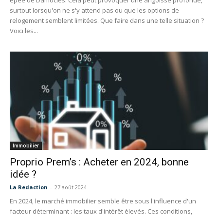
épée de Damoclès. Cela peut provoquer une angoisse profonde,
surtout lorsqu'on ne s'y attend pas ou que les options de
relogement semblent limitées. Que faire dans une telle situation ?
Voici les...
Immobilier
Proprio Prem’s : Acheter en 2024, bonne
idée ?
La Redaction
-
27 août 2024
En 2024, le marché immobilier semble être sous l'influence d'un
facteur déterminant : les taux d'intérêt élevés. Ces conditions,