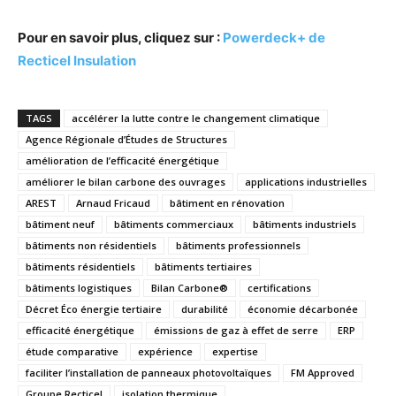
Pour en savoir plus, cliquez sur :
Powerdeck+ de
Recticel Insulation
TAGS
accélérer la lutte contre le changement climatique
Agence Régionale d’Études de Structures
amélioration de l’efficacité énergétique
améliorer le bilan carbone des ouvrages
applications industrielles
AREST
Arnaud Fricaud
bâtiment en rénovation
bâtiment neuf
bâtiments commerciaux
bâtiments industriels
bâtiments non résidentiels
bâtiments professionnels
bâtiments résidentiels
bâtiments tertiaires
bâtiments logistiques
Bilan Carbone®
certifications
Décret Éco énergie tertiaire
durabilité
économie décarbonée
efficacité énergétique
émissions de gaz à effet de serre
ERP
étude comparative
expérience
expertise
faciliter l’installation de panneaux photovoltaïques
FM Approved
Groupe Recticel
isolation thermique