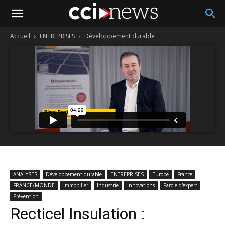
Accueil
ENTREPRISES
Développement durable
ANALYSES
Développement durable
ENTREPRISES
Europe
France
FRANCE/MONDE
Immobilier
Industrie
Innovations
Parole d'expert
Prévention
Recticel Insulation :