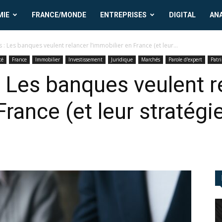
MIE
FRANCE/MONDE
ENTREPRISES
DIGITAL
AN
 : Les banques veulent relancer l’immobilier en France (et leur...
té
France
Immobilier
Investissement
Juridique
Marchés
Parole d'expert
Patr
: Les banques veulent r
France (et leur stratégi