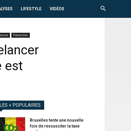
ALYSES
LIFESTYLE
VIDÉOS
imoine
Prévention
elancer
e est
LES + POPULAIRES
Bruxelles tente une nouvelle
fois de ressusciter la taxe