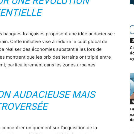
SUR UNE RÉVOLUTION
ENTIELLE
les banques françaises proposent une idée audacieuse :
E
rain. Cette initiative vise à réduire le coût global de
Ca
de réaliser des économies substantielles lors de
do
ques montrent que les prix des terrains ont triplé entre
cy
ent, particulièrement dans les zones urbaines
ON AUDACIEUSE MAIS
E
ROVERSÉE
Fa
ex
de
 concentrer uniquement sur l’acquisition de la