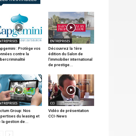
NTREPRISES
ENTREPRISES
pgemini : Protège vos
Découvrez la 1ère
nnées contre la
édition du Salon de
bercriminalité
l’immobilier international
de prestige...
NTREPRISES
CCI
ctum Group: Nos
Vidéo de présentation
pertises du leasing et
CCI-News
 la gestion de...