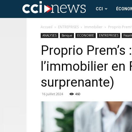
CCI
CCI
ÉCONO
News
Accueil
ENTREPRISES
Immobilier
Proprio Prem’s
ANALYSES
Banque
ECONOMIE
ENTREPRISES
Fiscali
Proprio Prem’s 
l’immobilier en 
surprenante)
16 juillet 2024
460