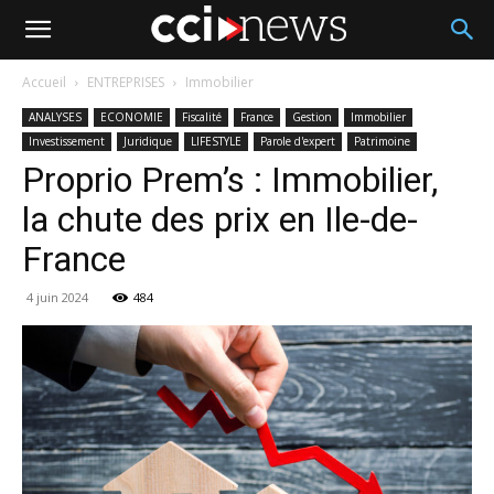
Accueil
ENTREPRISES
Immobilier
ANALYSES
ECONOMIE
Fiscalité
France
Gestion
Immobilier
Investissement
Juridique
LIFESTYLE
Parole d'expert
Patrimoine
Proprio Prem’s : Immobilier,
la chute des prix en Ile-de-
France
4 juin 2024
484