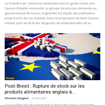
La Chambre de Commerce américaine met en garde contre une
hausse d'impôts imminente. Le groupe de pression demande au
gouvernement de ne pas augmenter les impôts des particuliers
jusqu'à la fin de son mandat. Selon la proposition de Next Century
Ireland, près de 40 % des dirigeants de multinationales de la...
Europe
Post-Brexit : Rupture de stock sur les
produits alimentaires anglais à...
Ghislain Dargent
-
5 mars 2021
Si vous êtes nés et avez grandi au Royaume-Uni ou en Irlande,