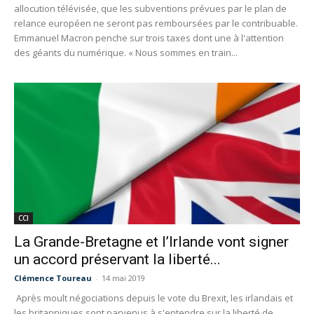
allocution télévisée, que les subventions prévues par le plan de
relance européen ne seront pas remboursées par le contribuable.
Emmanuel Macron penche sur trois taxes dont une à l'attention
des géants du numérique. « Nous sommes en train...
CCI
La Grande-Bretagne et l’Irlande vont signer
un accord préservant la liberté...
Clémence Toureau
-
14 mai 2019
Après moult négociations depuis le vote du Brexit, les irlandais et
les britanniques sont parvenus à s'entendre sur la liberté de