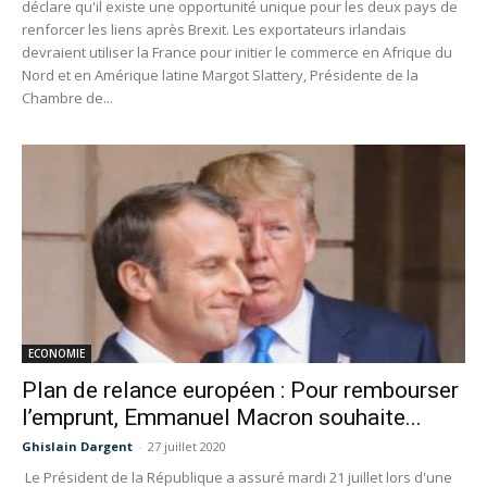
déclare qu'il existe une opportunité unique pour les deux pays de
renforcer les liens après Brexit. Les exportateurs irlandais
devraient utiliser la France pour initier le commerce en Afrique du
Nord et en Amérique latine Margot Slattery, Présidente de la
Chambre de...
ECONOMIE
Plan de relance européen : Pour rembourser
l’emprunt, Emmanuel Macron souhaite...
Ghislain Dargent
-
27 juillet 2020
Le Président de la République a assuré mardi 21 juillet lors d'une