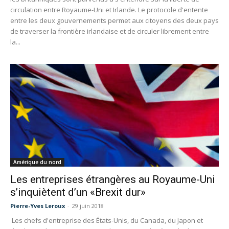
circulation entre Royaume-Uni et Irlande. Le protocole d'entente
entre les deux gouvernements permet aux citoyens des deux pays
de traverser la frontière irlandaise et de circuler librement entre
la...
Amérique du nord
Les entreprises étrangères au Royaume-Uni
s’inquiètent d’un «Brexit dur»
Pierre-Yves Leroux
-
29 juin 2018
Les chefs d'entreprise des États-Unis, du Canada, du Japon et