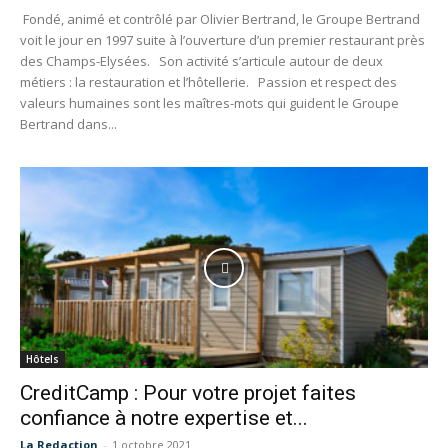
Fondé, animé et contrôlé par Olivier Bertrand, le Groupe Bertrand
voit le jour en 1997 suite à l’ouverture d’un premier restaurant près
des Champs-Elysées. Son activité s’articule autour de deux
métiers : la restauration et l’hôtellerie. Passion et respect des
valeurs humaines sont les maîtres-mots qui guident le Groupe
Bertrand dans...
Hôtels
CreditCamp : Pour votre projet faites
confiance à notre expertise et...
La Redaction
-
1 octobre 2021