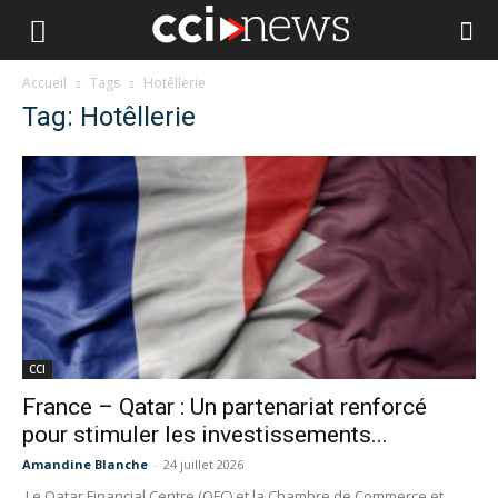
Accueil
Tags
Hotêllerie
Tag: Hotêllerie
CCI
France – Qatar : Un partenariat renforcé
pour stimuler les investissements...
Amandine Blanche
-
24 juillet 2026
Le Qatar Financial Centre (QFC) et la Chambre de Commerce et