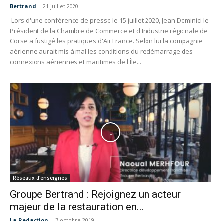
Bertrand
-
21 juillet 2020
Lors d'une conférence de presse le 15 juillet 2020, Jean Dominici le
Président de la Chambre de Commerce et d'Industrie régionale de
Corse a fustigé les pratiques d'Air France. Selon lui la compagnie
aérienne aurait mis à mal les conditions du redémarrage des
connexions aériennes et maritimes de l'Île...
Réseaux d'enseignes
Groupe Bertrand : Rejoignez un acteur
majeur de la restauration en...
La Redaction
-
7 octobre 2019