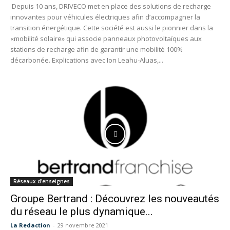
Depuis 10 ans, DRIVECO met en place des solutions de recharge
innovantes pour véhicules électriques afin d’accompagner la
transition énergétique. Cette société est aussi le pionnier dans la
«mobilité solaire» qui associe panneaux photovoltaïques aux
stations de recharge afin de garantir une mobilité 100%
décarbonée. Explications avec Ion Leahu-Aluas,...
Réseaux d'enseignes
Groupe Bertrand : Découvrez les nouveautés
du réseau le plus dynamique...
La Redaction
-
29 novembre 2021