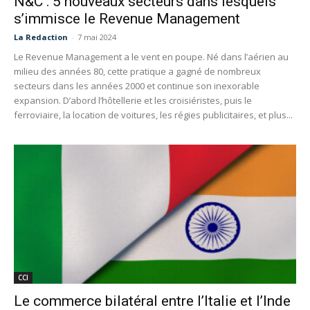
N&C : 5 nouveaux secteurs dans lesquels
s’immisce le Revenue Management
La Redaction
-
7 mai 2024
Le Revenue Management a le vent en poupe. Né dans l’aérien au
milieu des années 80, cette pratique a gagné de nombreux
secteurs dans les années 2000 et continue son inexorable
expansion. D’abord l’hôtellerie et les croisiéristes, puis le
ferroviaire, la location de voitures, les régies publicitaires, et plus...
CCI
Le commerce bilatéral entre l’Italie et l’Inde