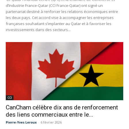
d’Industrie France-Qatar (CCI France-Qatar) ont signé un
partenariat destiné à renforcer les relations économiques entre
les deux pays. Cet accord vise à accompagner les entreprises
françaises souhaitant s’implanter au Qatar et à favoriser les
investissements dans des secteurs...
CCI
CanCham célèbre dix ans de renforcement
des liens commerciaux entre le...
Pierre-Yves Leroux
-
6 février 2026