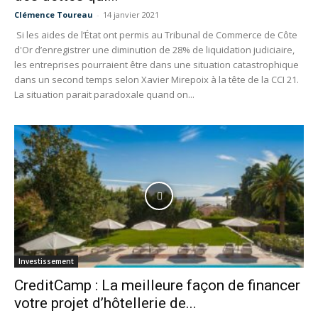
Clémence Toureau
-
14 janvier 2021
Si les aides de l’État ont permis au Tribunal de Commerce de Côte
d'Or d’enregistrer une diminution de 28% de liquidation judiciaire,
les entreprises pourraient être dans une situation catastrophique
dans un second temps selon Xavier Mirepoix à la tête de la CCI 21.
La situation parait paradoxale quand on...
Investissement
CreditCamp : La meilleure façon de financer
votre projet d’hôtellerie de...