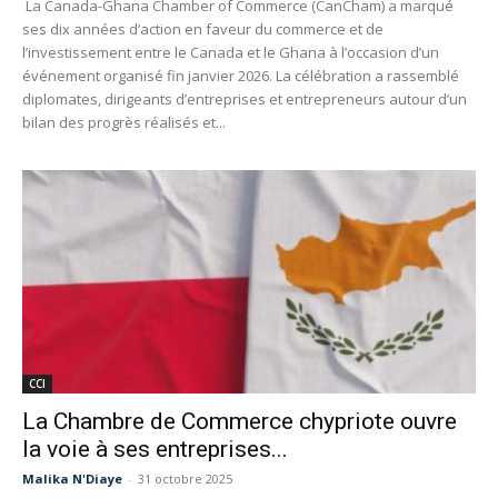
La Canada-Ghana Chamber of Commerce (CanCham) a marqué
ses dix années d’action en faveur du commerce et de
l’investissement entre le Canada et le Ghana à l’occasion d’un
événement organisé fin janvier 2026. La célébration a rassemblé
diplomates, dirigeants d’entreprises et entrepreneurs autour d’un
bilan des progrès réalisés et...
CCI
La Chambre de Commerce chypriote ouvre
la voie à ses entreprises...
Malika N'Diaye
-
31 octobre 2025