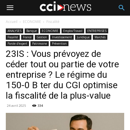
Accueil
ECONOMIE
Fiscalité
ANALYSES
Banque
ECONOMIE
Emploi/Travail
ENTREPRISES
Fiscalité
France
Gestion
Investissement
Juridique
Marchés
Parole d'expert
Patrimoine
Prévention
23IS : Vous prévoyez de
céder tout ou partie de votre
entreprise ? Le régime du
150-0 B ter du CGI optimise
la fiscalité de la plus-value
24 avril 2025
334