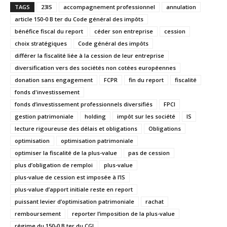
TAGS
23IS
accompagnement professionnel
annulation
article 150-0 B ter du Code général des impôts
bénéfice fiscal du report
céder son entreprise
cession
choix stratégiques
Code général des impôts
différer la fiscalité liée à la cession de leur entreprise
diversification vers des sociétés non cotées européennes
donation sans engagement
FCPR
fin du report
fiscalité
fonds d'investissement
fonds d’investissement professionnels diversifiés
FPCI
gestion patrimoniale
holding
impôt sur les société
IS
lecture rigoureuse des délais et obligations
Obligations
optimisation
optimisation patrimoniale
optimiser la fiscalité de la plus-value
pas de cession
plus d’obligation de remploi
plus-value
plus-value de cession est imposée à l’IS
plus-value d’apport initiale reste en report
puissant levier d’optimisation patrimoniale
rachat
remboursement
reporter l’imposition de la plus-value
régime du 150-0 B ter du CGI