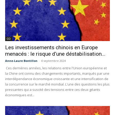
CCI
Les investissements chinois en Europe
menacés : le risque d’une déstabilisation...
Anne-Laure Bontillon
-
4 septembre 2024
Ces dernières années, les relations entre l'Union européenne et
la Chine ont connu des changements importants, marqués par une
interdépendance économique croissante et une intensification de
la concurrence sur le marché mondial. L'une des questions les plus
pressantes qui a suscité des tensions entre ces deux géants
économiques est...