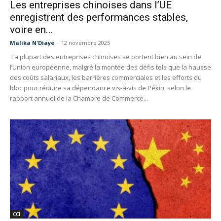
Les entreprises chinoises dans l’UE
enregistrent des performances stables,
voire en...
Malika N'Diaye
-
12 novembre 2025
La plupart des entreprises chinoises se portent bien au sein de
l’Union européenne, malgré la montée des défis tels que la hausse
des coûts salariaux, les barrières commerciales et les efforts du
bloc pour réduire sa dépendance vis-à-vis de Pékin, selon le
rapport annuel de la Chambre de Commerce...
CCI