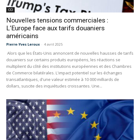
CCI
Nouvelles tensions commerciales :
L’Europe face aux tarifs douaniers
américains
Pierre-Yves Leroux
-
4 avril 2025
Alors que les États-Unis annoncent de nouvelles hausses de tarifs
douaniers sur certains produits européens, les réactions se
multiplient du côté des institutions européennes et des Chambres
de Commerce bilatérales. L'impact potentiel sur les échanges
transatlantiques, d'une valeur estimée à 10 000 milliards de
dollars, suscite des inquiétudes croissantes. Une...