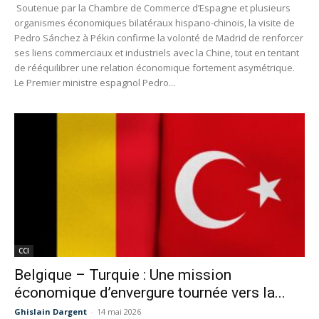
Soutenue par la Chambre de Commerce d’Espagne et plusieurs
organismes économiques bilatéraux hispano-chinois, la visite de
Pedro Sánchez à Pékin confirme la volonté de Madrid de renforcer
ses liens commerciaux et industriels avec la Chine, tout en tentant
de rééquilibrer une relation économique fortement asymétrique.
Le Premier ministre espagnol Pedro...
CCI
Belgique – Turquie : Une mission
économique d’envergure tournée vers la...
Ghislain Dargent
-
14 mai 2026