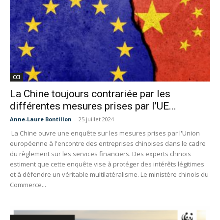
CCI
La Chine toujours contrariée par les
différentes mesures prises par l’UE...
Anne-Laure Bontillon
-
25 juillet 2024
La Chine ouvre une enquête sur les mesures prises par l'Union
européenne à l'encontre des entreprises chinoises dans le cadre
du règlement sur les services financiers. Des experts chinois
estiment que cette enquête vise à protéger des intérêts légitimes
et à défendre un véritable multilatéralisme. Le ministère chinois du
Commerce...