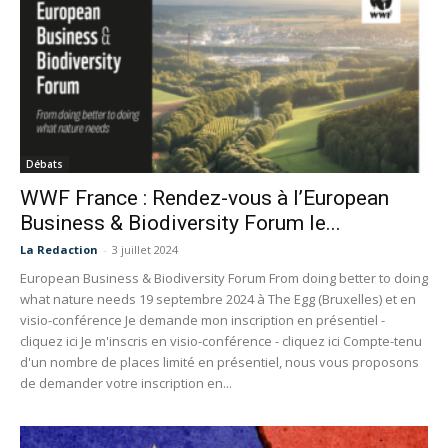
Débats
WWF France : Rendez-vous à l’European
Business & Biodiversity Forum le...
La Redaction
-
3 juillet 2024
European Business & Biodiversity Forum From doing better to doing
what nature needs 19 septembre 2024 à The Egg (Bruxelles) et en
visio-conférence Je demande mon inscription en présentiel -
cliquez ici Je m'inscris en visio-conférence - cliquez ici Compte-tenu
d'un nombre de places limité en présentiel, nous vous proposons
de demander votre inscription en...