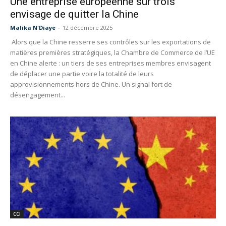
Une entreprise européenne sur trois
envisage de quitter la Chine
Malika N'Diaye
-
12 décembre 2025
Alors que la Chine resserre ses contrôles sur les exportations de
matières premières stratégiques, la Chambre de Commerce de l’UE
en Chine alerte : un tiers de ses entreprises membres envisagent
de déplacer une partie voire la totalité de leurs
approvisionnements hors de Chine. Un signal fort de
désengagement...
CCI