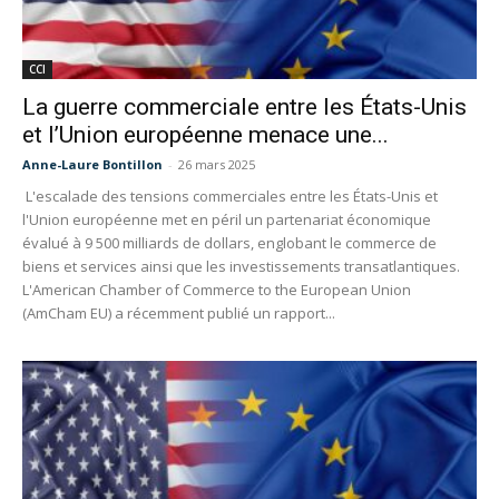
CCI
La guerre commerciale entre les États-Unis
et l’Union européenne menace une...
Anne-Laure Bontillon
-
26 mars 2025
L'escalade des tensions commerciales entre les États-Unis et
l'Union européenne met en péril un partenariat économique
évalué à 9 500 milliards de dollars, englobant le commerce de
biens et services ainsi que les investissements transatlantiques.​
L'American Chamber of Commerce to the European Union
(AmCham EU) a récemment publié un rapport...