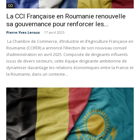
CCI
La CCI Française en Roumanie renouvelle
sa gouvernance pour renforcer les...
Pierre-Yves Leroux
-
17 avril 2025
La Chambre de Commerce, d’Industrie et d’Agriculture Française en
Roumanie (CCIFER) a annoncé l’élection de son nouveau conseil
d’administration en avril 2025. Composée de dirigeants influents
issus de divers secteurs, cette équipe dirigeante ambitionne de
dynamiser davantage les relations économiques entre la France et
la Roumanie, dans un contexte...