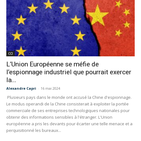
CCI
L’Union Européenne se méfie de
l’espionnage industriel que pourrait exercer
la...
Alexandre Capri
-
16 mai 2024
Plusieurs pays dans le monde ont accusé la Chine d'espionnage.
Le modus operandi de la Chine consisterait à exploiter la portée
commerciale de ses entreprises technologiques nationales pour
obtenir des informations sensibles à l'étranger. L'Union
européenne a pris les devants pour écarter une telle menace et a
perquisitionné les bureaux...