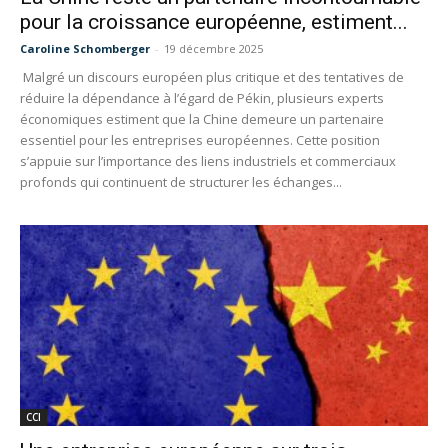
pour la croissance européenne, estiment...
Caroline Schomberger
-
19 décembre 2025
Malgré un discours européen plus critique et des tentatives de
réduire la dépendance à l’égard de Pékin, plusieurs experts
économiques estiment que la Chine demeure un partenaire
essentiel pour les entreprises européennes. Cette position
s’appuie sur l’importance des liens industriels et commerciaux
profonds qui continuent de structurer les échanges...
CCI