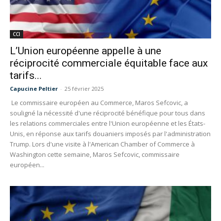
CCI
L’Union européenne appelle à une
réciprocité commerciale équitable face aux
tarifs...
Capucine Peltier
-
25 février 2025
Le commissaire européen au Commerce, Maros Sefcovic, a
souligné la nécessité d'une réciprocité bénéfique pour tous dans
les relations commerciales entre l'Union européenne et les États-
Unis, en réponse aux tarifs douaniers imposés par l'administration
Trump. Lors d'une visite à l'American Chamber of Commerce à
Washington cette semaine, Maros Sefcovic, commissaire
européen...