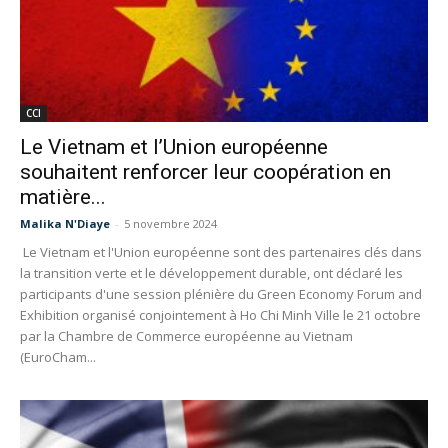
CCI
Le Vietnam et l’Union européenne
souhaitent renforcer leur coopération en
matière...
Malika N'Diaye
-
5 novembre 2024
Le Vietnam et l'Union européenne sont des partenaires clés dans
la transition verte et le développement durable, ont déclaré les
participants d'une session plénière du Green Economy Forum and
Exhibition organisé conjointement à Ho Chi Minh Ville le 21 octobre
par la Chambre de Commerce européenne au Vietnam
(EuroCham...