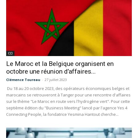
CCI
Le Maroc et la Belgique organisent en
octobre une réunion d’affaires...
Clémence Toureau
-
27 juillet 2023
Du 18 au 20 octobre 2023, des opérateurs économiques belges et
marocains se retrouveront à Tanger pour une rencontre d'affaires
sur le thème "Le Maroc en route vers l'hydrogène vert". Pour cette
septième édition du "Business Meeting" lancé par l'agence Yes 4
Connecting People, la fondatrice Yesmina Hantout cherche...