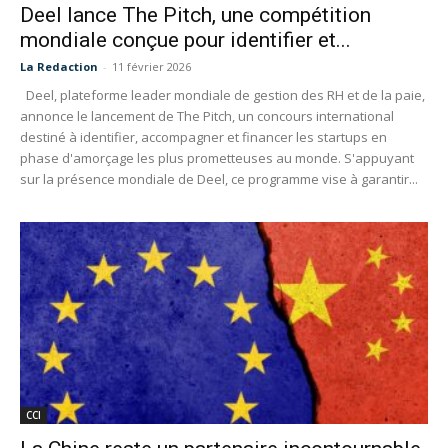
Deel lance The Pitch, une compétition
mondiale conçue pour identifier et...
La Redaction
-
11 février 2026
Deel, plateforme leader mondiale de gestion des RH et de la paie,
annonce le lancement de The Pitch, un concours international
destiné à identifier, accompagner et financer les startups en
phase d'amorçage les plus prometteuses au monde. S'appuyant
sur la présence mondiale de Deel, ce programme vise à garantir...
CCI