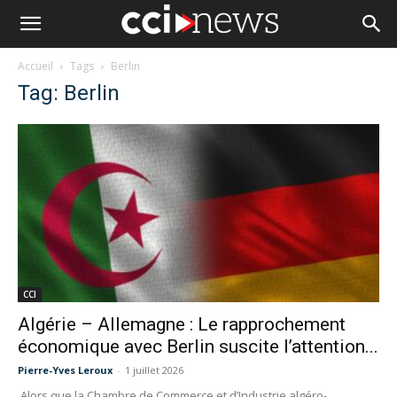
Accueil
Tags
Berlin
Tag: Berlin
CCI
Algérie – Allemagne : Le rapprochement
économique avec Berlin suscite l’attention...
Pierre-Yves Leroux
-
1 juillet 2026
Alors que la Chambre de Commerce et d’Industrie algéro-