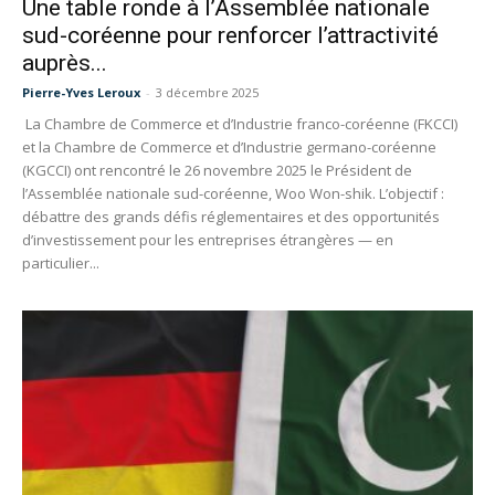
Une table ronde à l’Assemblée nationale
sud-coréenne pour renforcer l’attractivité
auprès...
Pierre-Yves Leroux
-
3 décembre 2025
La Chambre de Commerce et d’Industrie franco-coréenne (FKCCI)
et la Chambre de Commerce et d’Industrie germano-coréenne
(KGCCI) ont rencontré le 26 novembre 2025 le Président de
l’Assemblée nationale sud-coréenne, Woo Won-shik. L’objectif :
débattre des grands défis réglementaires et des opportunités
d’investissement pour les entreprises étrangères — en
particulier...