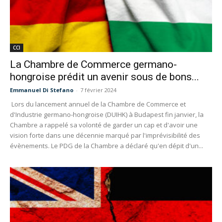
CCI
La Chambre de Commerce germano-
hongroise prédit un avenir sous de bons...
Emmanuel Di Stefano
-
7 février 2024
Lors du lancement annuel de la Chambre de Commerce et
d'Industrie germano-hongroise (DUIHK) à Budapest fin janvier, la
Chambre a rappelé sa volonté de garder un cap et d'avoir une
vision forte dans une décennie marqué par l'imprévisibilité des
évènements. Le PDG de la Chambre a déclaré qu'en dépit d'un...