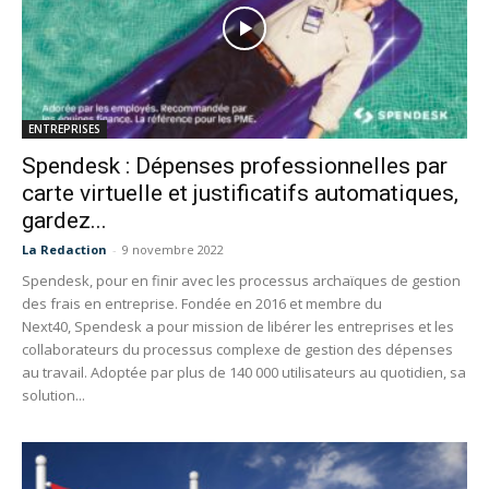
ENTREPRISES
Spendesk : Dépenses professionnelles par
carte virtuelle et justificatifs automatiques,
gardez...
La Redaction
-
9 novembre 2022
Spendesk, pour en finir avec les processus archaïques de gestion
des frais en entreprise. Fondée en 2016 et membre du
Next40, Spendesk a pour mission de libérer les entreprises et les
collaborateurs du processus complexe de gestion des dépenses
au travail. Adoptée par plus de 140 000 utilisateurs au quotidien, sa
solution...