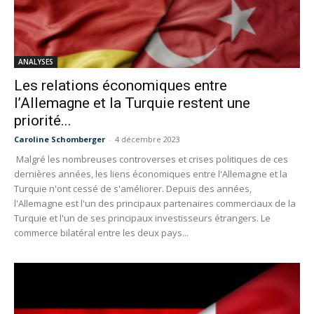
ANALYSES
Les relations économiques entre
l’Allemagne et la Turquie restent une
priorité...
Caroline Schomberger
-
4 décembre 2023
Malgré les nombreuses controverses et crises politiques de ces
dernières années, les liens économiques entre l'Allemagne et la
Turquie n'ont cessé de s'améliorer. Depuis des années,
l'Allemagne est l'un des principaux partenaires commerciaux de la
Turquie et l'un de ses principaux investisseurs étrangers. Le
commerce bilatéral entre les deux pays...