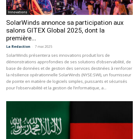
Innovations
SolarWinds annonce sa participation aux
salons GITEX Global 2025, dont la
première...
La Redaction
-
7 mai 2025
SolarWinds présentera ses innovations produit lors de
démonstrations approfondies de ses solutions d’observabilité, de
base de données et de gestion des services destinées à renforcer
la résilience opérationnelle SolarWinds (NYSE:SWI), un fournisseur
de pointe en matière de logiciels simples, puissants et sécurisés
pour l’observabilité et la gestion de l’informatique, a...