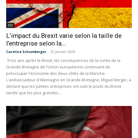
CCI
L’impact du Brexit varie selon la taille de
l’entreprise selon la...
Caroline Schomberger
-
22 janvier 2024
Trois ans après le Brexit, les conséquences de la sortie de la
Grande-Bretagne de l'Union européenne continuent de
préoccuper l'économie des deux côtés de la Manche.
L'ambassadeur d'Allemagne en Grande-Bretagne, Miguel Berger, a
déclaré que les petites entreprises ont subi le poids du Brexit,
tandis que les plus grandes...