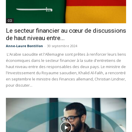
CCI
Le secteur financier au cœur de discussions
de haut niveau entre...
Anne-Laure Bontillon
-
30 septembre 2024
L'Arabie saoudite et l'Allemagne sont prêtes à renforcer leurs liens
économiques dans le secteur financier à la suite d'entretiens de
haut niveau entre des responsables des deux pays. Le ministre de
l'Investissement du Royaume saoudien, Khalid Al-Falih, a rencontré
en septembre le ministre des Finances allemand, Christian Lindner,
pour discuter...