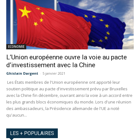
ECONOMIE
L’Union européenne ouvre la voie au pacte
d’investissement avec la Chine
Ghislain Dargent
-
5 janvier 2021
Les États membres de l'Union européenne ont apporté leur
soutien politique au pacte d'investissement prévu par Bruxelles
avec la Chine fin décembre, ouvrant ainsi la voie à un accord entre
les plus grands blocs économiques du monde. Lors d'une réunion
des ambassadeurs, la Présidence allemande de l'UE a noté
qu'aucun...
LES + POPULAIRES