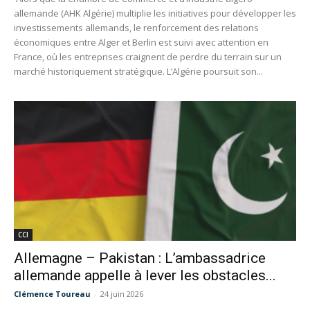
allemande (AHK Algérie) multiplie les initiatives pour développer les
investissements allemands, le renforcement des relations
économiques entre Alger et Berlin est suivi avec attention en
France, où les entreprises craignent de perdre du terrain sur un
marché historiquement stratégique. L’Algérie poursuit son...
CCI
Allemagne – Pakistan : L’ambassadrice
allemande appelle à lever les obstacles...
Clémence Toureau
-
24 juin 2026