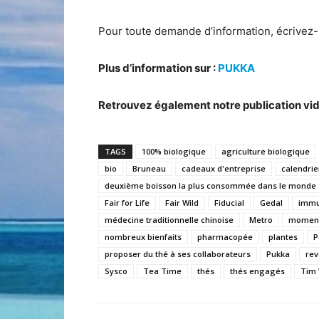
Pour toute demande d’information, écrivez
Plus d’information sur :
PUKKA
Retrouvez également notre publication vi
TAGS
100% biologique
agriculture biologique
bio
Bruneau
cadeaux d'entreprise
calendrie
deuxième boisson la plus consommée dans le monde
Fair for Life
Fair Wild
Fiducial
Gedal
immu
médecine traditionnelle chinoise
Metro
moment
nombreux bienfaits
pharmacopée
plantes
P
proposer du thé à ses collaborateurs
Pukka
re
Sysco
Tea Time
thés
thés engagés
Tim 