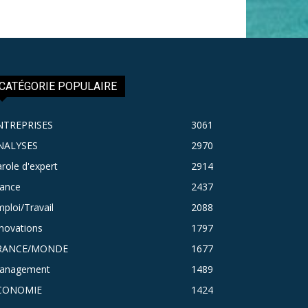
CATÉGORIE POPULAIRE
NTREPRISES
3061
NALYSES
2970
role d'expert
2914
rance
2437
ploi/Travail
2088
novations
1797
RANCE/MONDE
1677
anagement
1489
CONOMIE
1424