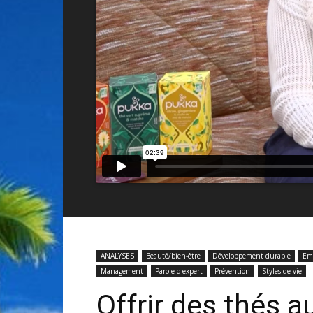
ANALYSES
Beauté/bien-être
Développement durable
Emp
Management
Parole d'expert
Prévention
Styles de vie
Offrir des thés 