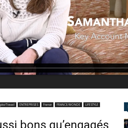
loi/Travail
ENTREPRISES
France
FRANCE/MONDE
LIFESTYLE
aussi bons qu’engagés