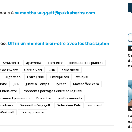
-nous à
samantha.wiggett@pukkaherbs.com
déo,
Offrir un moment bien-être avec les thés Lipton
E
Ca
do
Amazon.fr
ayurveda
bien-être
bienfaits des plantes
cy
r de l’Avent
Cercle Vert
CHR
collectivité
digestion
Entreprise
Entreprises
éthique
nité
JPG
Juste à Temps
Lyreco
Maxicoffee.com
 bien-être
moments partagés entre collègues
omona Episaveurs
Pro à Pro
professionnels
vendeurs
Samantha Wiggett
Sebastian Pole
sommeil
E
Westwell
Transgourmet
Fa
ex
de