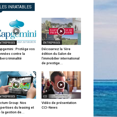
LES INRATABLES
NTREPRISES
ENTREPRISES
pgemini : Protège vos
Découvrez la 1ère
nnées contre la
édition du Salon de
bercriminalité
l’immobilier international
de prestige...
NTREPRISES
CCI
ctum Group: Nos
Vidéo de présentation
pertises du leasing et
CCI-News
 la gestion de...