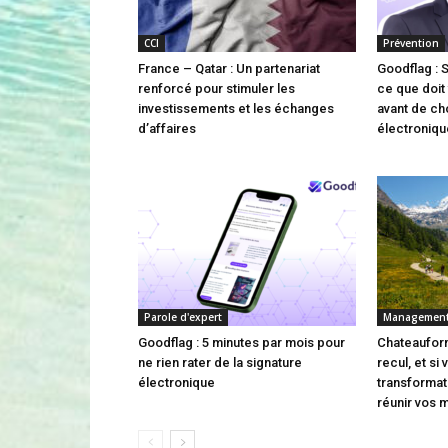
CCI
Prévention
France – Qatar : Un partenariat
Goodflag : 
renforcé pour stimuler les
ce que doit 
investissements et les échanges
avant de cho
d’affaires
électroniqu
Parole d'expert
Managemen
Goodflag : 5 minutes par mois pour
Chateauform
ne rien rater de la signature
recul, et si
électronique
transforma
réunir vos 