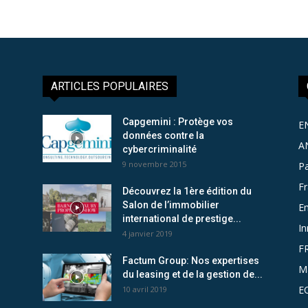
ARTICLES POPULAIRES
Capgemini : Protège vos
E
données contre la
A
cybercriminalité
9 novembre 2015
Pa
F
Découvrez la 1ère édition du
Salon de l’immobilier
Em
international de prestige...
In
4 janvier 2019
F
Factum Group: Nos expertises
M
du leasing et de la gestion de...
E
10 avril 2019