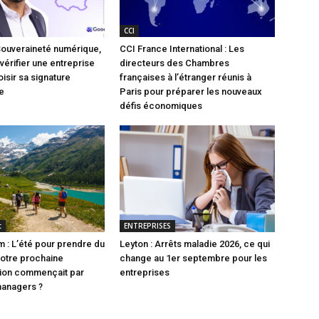
CCI
Souveraineté numérique,
CCI France International : Les
vérifier une entreprise
directeurs des Chambres
isir sa signature
françaises à l’étranger réunis à
e
Paris pour préparer les nouveaux
défis économiques
t
ENTREPRISES
 : L’été pour prendre du
Leyton : Arrêts maladie 2026, ce qui
 votre prochaine
change au 1er septembre pour les
tion commençait par
entreprises
managers ?